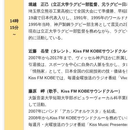
堀越 正己（立正大学ラグビー部監督、元ラグビー日本
埼玉県立熊谷工業高校にて全国大会にて準優勝、早稲田
19歳で日本代表入りし、1991年、1995年のワールド
14時
1995年当時、神戸製鋼ラグビー部主将として震災の2日
15分
現在は立正大学ラグビー部監督を務めながら、ラグビー
～
的に活動している。
近藤 岳登（タレント、Kiss FM KOBEサウンドクル
2007年から2017年まで、ヴィッセル神戸ほかに所属し
引退後は、スポーツを中心に自身の人脈を生かし、タレ
「情熱家」として、日本全国の伝統技術の技・価値を発
Kiss FM KOBEでは、毎週金曜放送のラジオ番組「Viva l
藤原 岬（歌手、Kiss FM KOBEサウンドクルー）
大阪音楽大学短期大学部ポピュラーヴォーカル科卒業後
して活動。
2007年にバンド「アカシアオルケスタ」を結成。
2008年からKiss FM KOBEサウンドクルーを務めてい
毎週月・火曜放送のラジオ番組「Kiss Music Present