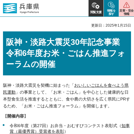
情報を
災害・安全
閲覧支援
探す
情報
更新日：2025年1月15日
阪神・淡路大震災30年記念事業
令和6年度お米・ごはん推進フォ
ーラムの開催
阪神・淡路大震災を契機に始まった「
おいしいごはんを食べよう県
民運動
」の事業として、「お米・ごはん」を中心とした健康的な日
本型食生活を推進するとともに、食や農の大切さを広く県民にPRす
るため、「お米・ごはん推進フォーラム」を開催します。
【
開催内容
】
令和6年度（第27回）お弁当・おむすびコンテスト表彰式（
知事
賞（最優秀賞）受賞者を表彰
）