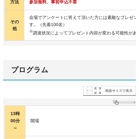
方法
参加無料、事前申込不要
会場でアンケートに答えて頂いた方には素敵なプレゼン
その
す。（先着100名）
他
※
調達状況によってプレゼント内容が変わる可能性があ
プログラム
画面サイズで表示
13時
00分
開場
～