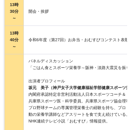
13時
30分
開会・挨拶
～
13時
40分
令和6年度（第27回）お弁当・おむすびコンテスト表彰
～
パネルディスカッション
「ごはん食とスポーツ栄養学～阪神・淡路大震災を振り
出演者プロフィール
坂元 美子（神戸女子大学健康福祉学部健康スポーツ栄
内閣府承認特定非営利活動法人日本スポーツコーチ＆ト
兵庫県スポーツ医・科学委員。兵庫県スポーツ協会理事
プロ野球チームの専属管理栄養士の経験を持ち、プロ・
動の栄養学講師などアスリートを食で支え続けている。
NHK連続テレビ小説「おむすび」情報提供。