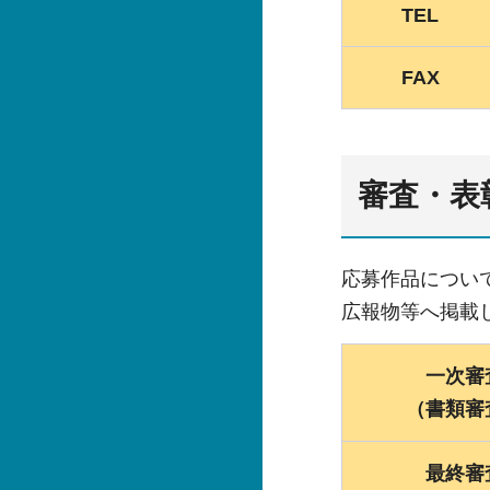
TEL
FAX
審査・表
応募作品につい
広報物等へ掲載
一次審
（書類審
最終審