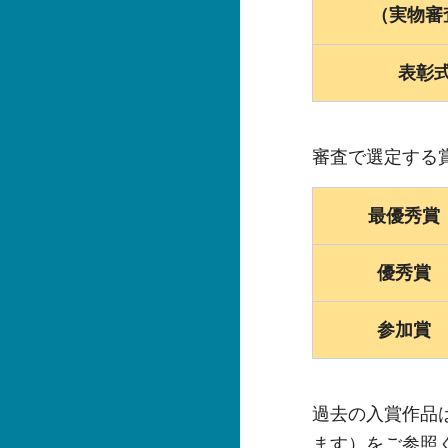
（実物審
表彰
審査で選定する
最優秀賞
優秀賞
参加賞
過去の入賞作品
ます）
をご参照