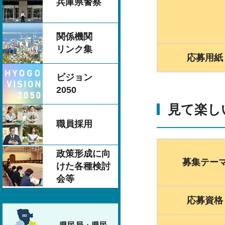
兵庫県警察
関係機関
リンク集
応募用紙
ビジョン
2050
見て楽し
職員採用
政策形成に向
募集テー
けた各種検討
会等
応募資格