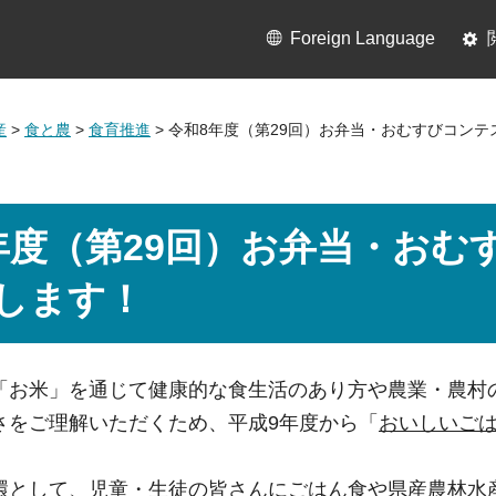
Foreign Language
産
>
食と農
>
食育推進
> 令和8年度（第29回）お弁当・おむすびコン
年度（第29回）お弁当・おむ
します！
「お米」を通じて健康的な食生活のあり方や農業・農村
さをご理解いただくため、平成9年度から「
おいしいご
環として、児童・生徒の皆さんにごはん食や県産農林水