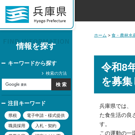
ホーム
>
食・農林水
情報を探す
キーワードから探す
令和8
検索の方法
を募集
注目キーワード
兵庫県では、
た食生活の良
県税
電子申請・様式提供
す。
職員採用
入札・契約
この運動の一