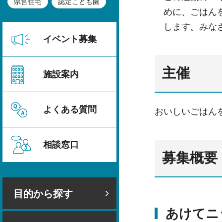
県営住宅
認定こども園
めに、ごはん
します。みな
イベント募集
主催
施設案内
よくある質問
おいしいごはん
相談窓口
募集概要
目的から探す
あけてニ