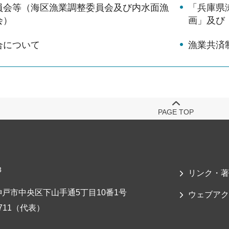
員会等（海区漁業調整委員会及び内水面漁
「兵庫県
会）
画」及び
合について
漁業共済
PAGE TOP
3
リンク・著
戸市中央区下山手通5丁目10番1号
ウェブアク
-7711（代表）