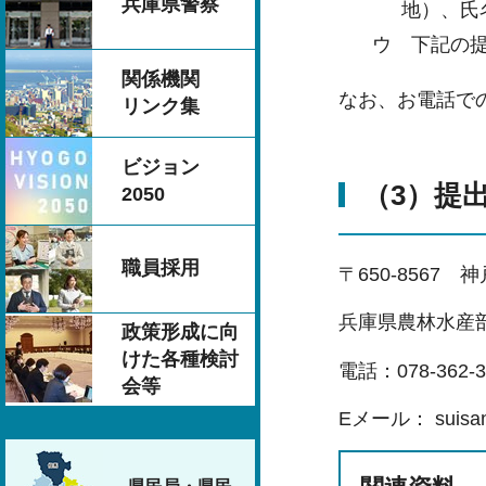
兵庫県警察
地）、氏
ウ 下記の提
関係機関
なお、お電話で
リンク集
ビジョン
（3）提
2050
職員採用
〒650-8567 
兵庫県農林水産
政策形成に向
けた各種検討
電話：078-362-3
会等
Eメール： suisangy