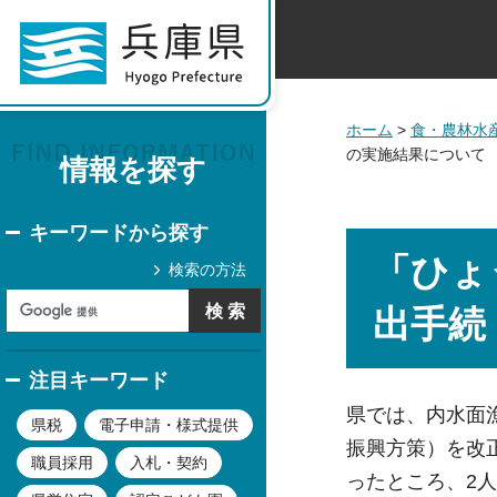
ホーム
>
食・農林水
の実施結果について
情報を探す
キーワードから探す
「ひょ
検索の方法
出手続
注目キーワード
県では、内水面漁
県税
電子申請・様式提供
振興方策）を改正
職員採用
入札・契約
ったところ、2