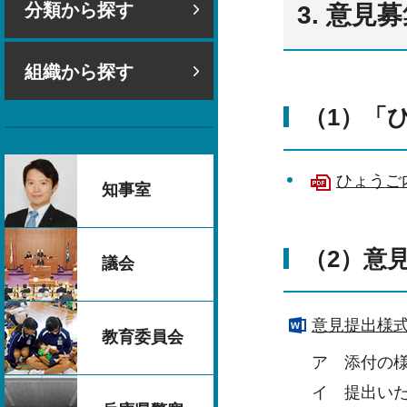
分類から探す
3. 意
組織から探す
（1）「
ひょうご内
知事室
（2）意
議会
意見提出様式
教育委員会
ア 添付の
イ 提出い