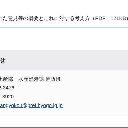
れた意見等の概要とこれに対する考え方（PDF：121KB
せ
水産部 水産漁港課 漁政班
-3476
-3920
sangyokou@pref.hyogo.lg.jp