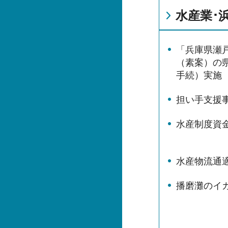
水産業･
「兵庫県瀬
（素案）の
手続）実施
担い手支援
水産制度資
水産物流通
播磨灘のイ