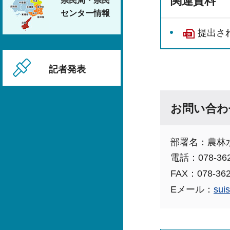
関連資料
県民局・県民
センター情報
提出さ
記者発表
お問い合わ
部署名：農林
電話：078-362
FAX：078-362
Eメール：
sui