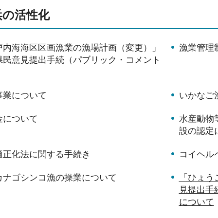
浜の活性化
戸内海海区区画漁業の漁場計画（変更）」
漁業管理
県民意見提出手続（パブリック・コメント
事業について
いかなご
金について
水産動物
設の認定
適正化法に関する手続き
コイヘル
カナゴシンコ漁の操業について
「ひょう
見提出手
について