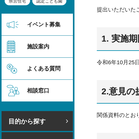
県営住宅
認定こども園
提出いただいた
イベント募集
1. 実施
施設案内
令和6年10月25
よくある質問
2.意見
相談窓口
関係資料のとお
目的から探す