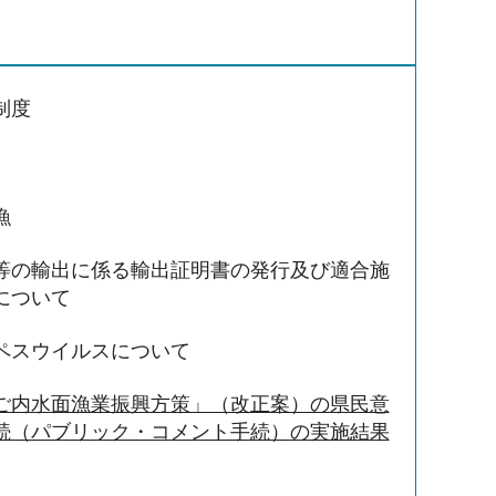
制度
漁
等の輸出に係る輸出証明書の発行及び適合施
について
ペスウイルスについて
ご内水面漁業振興方策」（改正案）の県民意
続（パブリック・コメント手続）の実施結果