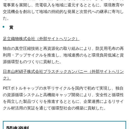
電事業を展開し、売電収入を地域に還元するとともに、環境教育や
交流機会を創出して地域の持続的な発展と次世代への継承に寄与し
た。
賞
足立織物株式会社（外部サイトへリンク）
独自の真空圧縮技術と再資源化の取り組みにより、防災用毛布の再
利用・アップサイクルを推進し、地域連携のもと環境負荷低減と資
源循環型ものづくりに貢献した。
日本山村硝子株式会社プラスチックカンパニー（外部サイトへリン
ク）
PETボトルキャップの水平リサイクルを国内で初めて実現し、独自
の資源循環システムと高機能キャップ開発により、安全性と循環性
を両立した製品づくりを推進するとともに、企業連携によるリサイ
クル材活用の実証を通じて循環型社会の構築に貢献した。
関連資料