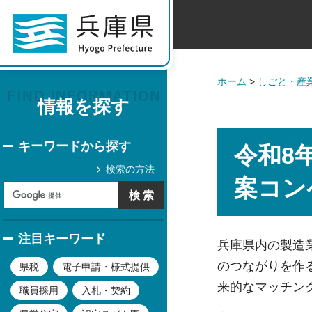
ホーム
>
しごと・産
情報を探す
キーワードから探す
令和8
検索の方法
案コン
注目キーワード
兵庫県内の製造
のつながりを作
県税
電子申請・様式提供
来的なマッチン
職員採用
入札・契約