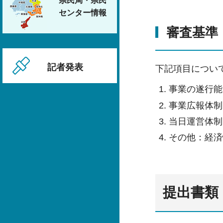
県民局・県民
センター情報
審査基準
記者発表
下記項目につい
事業の遂行能
事業広報体制
当日運営体制
その他：経済
提出書類