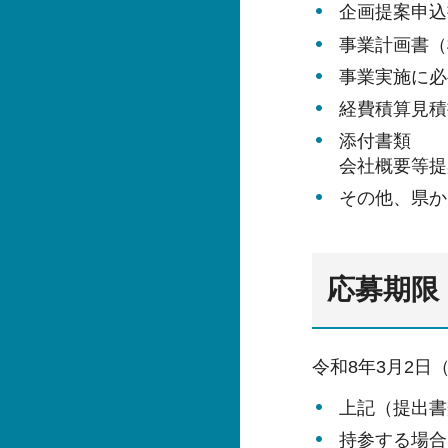
企画提案申込
事業計画書（
事業実施に必
経費積算見積
添付書類
会社概要等提
その他、県か
応募期限
令和8年3月2日
上記（提出書
持参する場合