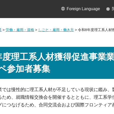
Foreign Language
業
>
労働・雇用・資格
>
しごと・雇用・働き方
> 令和8年度理工系人
年度理工系人材獲得促進事業
ペ参加者募集
業では慢性的に理工系人材が不足している現状に鑑み、
るため、就職情報交換会を開催するとともに、理工系学
グにつなげるため、合同交流会および国際フロンティア