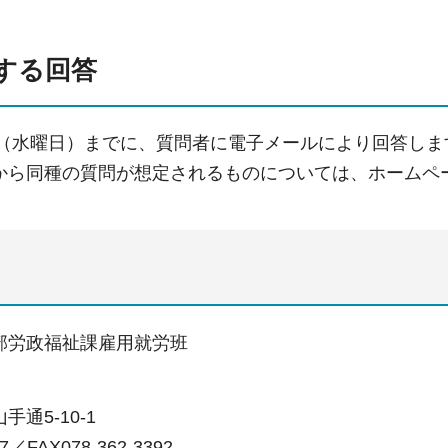
する回答
5日（水曜日）までに、質問者に電子メールにより回答しま
から同種の質問が想定されるものについては、ホームペ
部労政福祉課雇用就労班
通5-10-1
57／FAX078-362-3392