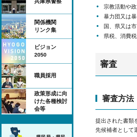
兵庫県警察
宗教活動や政
暴力団又は暴
関係機関
国、県又は市
リンク集
県税、消費税
ビジョン
2050
審査
職員採用
政策形成に向
審査方法
けた各種検討
会等
提出された書類
先候補者として