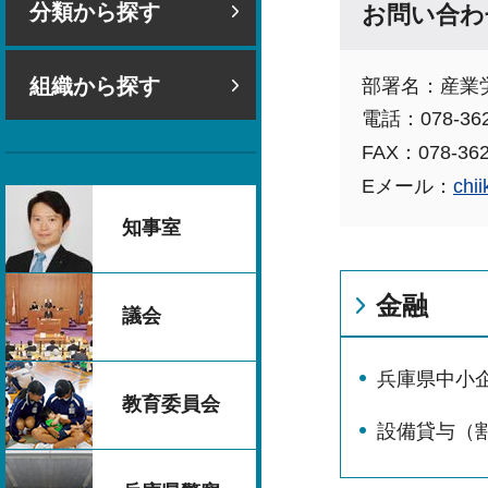
分類から探す
お問い合わ
組織から探す
部署名：産業
電話：078-362
FAX：078-362
Eメール：
chii
知事室
金融
議会
兵庫県中小
教育委員会
設備貸与（