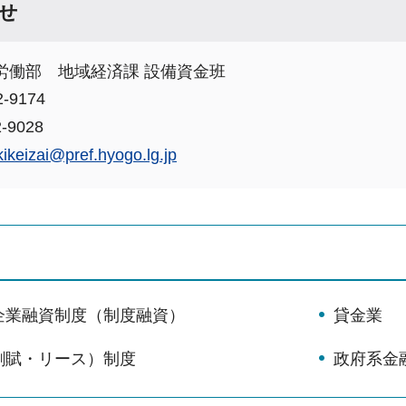
せ
労働部 地域経済課 設備資金班
-9174
-9028
kikeizai@pref.hyogo.lg.jp
企業融資制度（制度融資）
貸金業
割賦・リース）制度
政府系金