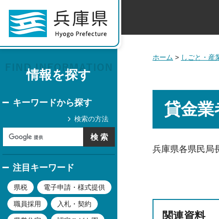
ホーム
>
しごと・産
情報を探す
キーワードから探す
貸金業
検索の方法
兵庫県各県民局
注目キーワード
県税
電子申請・様式提供
職員採用
入札・契約
関連資料