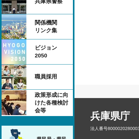
兵庫県警察
関係機関
リンク集
ビジョン
2050
職員採用
政策形成に向
けた各種検討
会等
兵庫県庁
法人番号800002028000