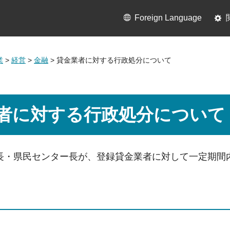
Foreign Language
業
>
経営
>
金融
> 貸金業者に対する行政処分について
者に対する行政処分について
長・県民センター長が、登録貸金業者に対して一定期間