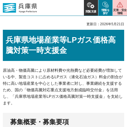
情報を
災害・安全
閲覧支援
探す
情報
更新日：2026年5月21日
兵庫県地場産業等LPガス価格高
騰対策一時支援金
原油高・物価高騰により原材料費や光熱費など必要経費が増加して
いる中、製造コストに占めるLPガス（液化石油ガス）料金の割合が
特に高い地場産業を中心とした事業者に対し、事業継続を支援する
ため、国の「物価高騰対応重点支援地方創成臨時交付金」を活用
し、「兵庫県地場産業等LPガス価格高騰対策一時支援金」を支給し
ます。
募集概要・募集要項