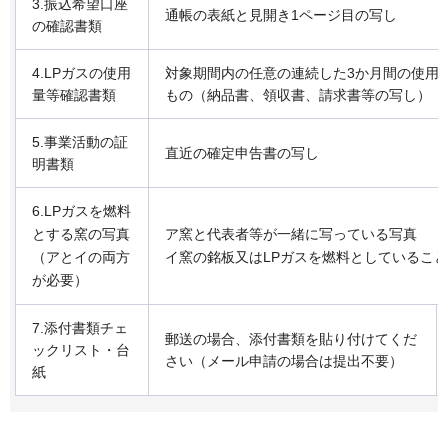
3.振込希望口座
通帳の表紙と見開き1ページ目の写し
の確認書類
4.LPガスの使用
対象期間内の任意の連続した3か月間の使用量
量等確認書類
もの（納品書、領収書、請求書等の写し）
5.事業活動の証
直近の確定申告書の写し
明書類
6.LPガスを燃料
とする窯の写真
ア窯と代表者等が一緒に写っている写真
（アとイの両方
イ窯の銘板又はLPガスを燃料としているこ
が必要）
7.添付書類チェ
郵送の場合、添付書類を貼り付けてくだ
ックリスト・台
さい（メール申請の場合は提出不要）
紙