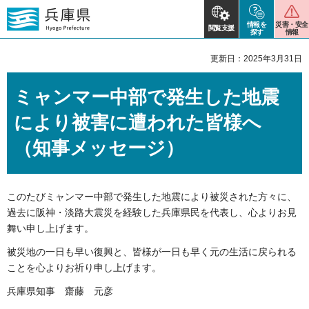
情報を
災害・安全
閲覧支援
探す
情報
更新日：2025年3月31日
ミャンマー中部で発生した地震
により被害に遭われた皆様へ
（知事メッセージ）
このたびミャンマー中部で発生した地震により被災された方々に、
過去に阪神・淡路大震災を経験した兵庫県民を代表し、心よりお見
舞い申し上げます。
被災地の一日も早い復興と、皆様が一日も早く元の生活に戻られる
ことを心よりお祈り申し上げます。
兵庫県知事 齋藤 元彦