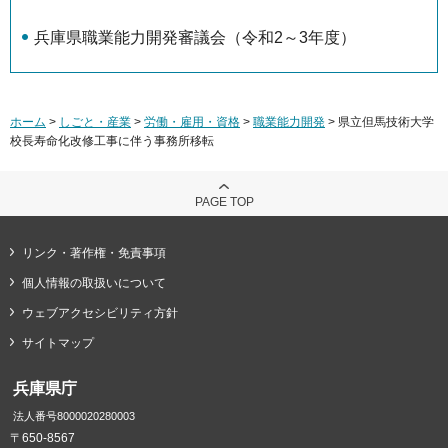
兵庫県職業能力開発審議会（令和2～3年度）
ホーム
>
しごと・産業
>
労働・雇用・資格
>
職業能力開発
> 県立但馬技術大学
校長寿命化改修工事に伴う事務所移転
PAGE TOP
リンク・著作権・免責事項
個人情報の取扱いについて
ウェブアクセシビリティ方針
サイトマップ
兵庫県庁
法人番号8000020280003
〒650-8567