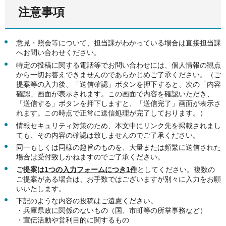
注意事項
意見・照会等について、担当課がわかっている場合は直接担当課
へお問い合わせください。
特定の投稿に関する電話等でお問い合わせには、個人情報の観点
から一切お答えできませんのであらかじめご了承ください。（ご
提案等の入力後、「送信確認」ボタンを押下すると、次の「内容
確認」画面が表示されます。この画面で内容を確認いただき、
「送信する」ボタンを押下しますと、「送信完了」画面が表示さ
れます。この時点で正常に送信処理が完了しております。）
情報セキュリティ対策のため、本文中にリンク先を掲載されまし
ても、その内容の確認は致しませんのでご了承ください。
同一もしくは同様の趣旨のものを、大量または頻繁に送信された
場合は受付致しかねますのでご了承ください。
ご提案は
1つの入力フォームにつき1件
としてください。複数の
ご提案がある場合は、お手数ではございますが別々に入力をお願
いいたします。
下記のような内容の投稿はご遠慮ください。
・兵庫県政に関係のないもの（国、市町等の所掌事務など）
・宣伝活動や営利目的に関するもの