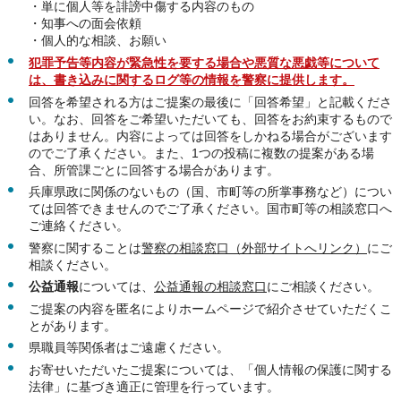
・単に個人等を誹謗中傷する内容のもの
・知事への面会依頼
・個人的な相談、お願い
犯罪予告等内容が緊急性を要する場合や悪質な悪戯等について
は、書き込みに関するログ等の情報を警察に提供します。
回答を希望される方はご提案の最後に「回答希望」と記載くださ
い。なお、回答をご希望いただいても、回答をお約束するもので
はありません。内容によっては回答をしかねる場合がございます
のでご了承ください。また、1つの投稿に複数の提案がある場
合、所管課ごとに回答する場合があります。
兵庫県政に関係のないもの（国、市町等の所掌事務など）につい
ては回答できませんのでご了承ください。国市町等の相談窓口へ
ご連絡ください。
警察に関することは
警察の相談窓口（外部サイトへリンク）
にご
相談ください。
公益通報
については、
公益通報の相談窓口
にご相談ください。
ご提案の内容を匿名によりホームページで紹介させていただくこ
とがあります。
県職員等関係者はご遠慮ください。
お寄せいただいたご提案については、「個人情報の保護に関する
法律」に基づき適正に管理を行っています。