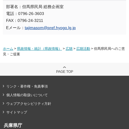
部署名：但馬県民局 総務企画室
電話：0796-26-3603
FAX：0796-24-3211
Eメール：
tajimasom@pref.hyogo.lg.jp
ホーム
>
県政情報・統計（県政情報）
>
広聴
>
広聴活動
> 但馬県民局へのご意
見・ご提案
PAGE TOP
リンク・著作権・免責事項
個人情報の取扱いについて
ウェブアクセシビリティ方針
サイトマップ
兵庫県庁