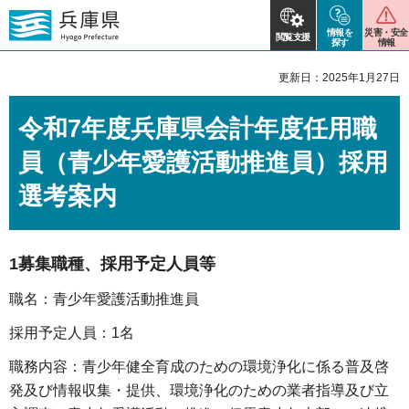
情報を
災害・安全
閲覧支援
探す
情報
更新日：2025年1月27日
令和7年度兵庫県会計年度任用職
員（青少年愛護活動推進員）採用
選考案内
1募集職種、採用予定人員等
職名：青少年愛護活動推進員
採用予定人員：1名
職務内容：青少年健全育成のための環境浄化に係る普及啓
発及び情報収集・提供、環境浄化のための業者指導及び立