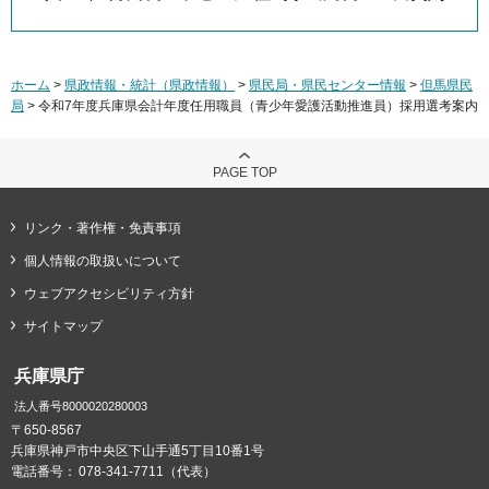
ホーム
>
県政情報・統計（県政情報）
>
県民局・県民センター情報
>
但馬県民
局
> 令和7年度兵庫県会計年度任用職員（青少年愛護活動推進員）採用選考案内
PAGE TOP
リンク・著作権・免責事項
個人情報の取扱いについて
ウェブアクセシビリティ方針
サイトマップ
兵庫県庁
法人番号8000020280003
〒650-8567
兵庫県神戸市中央区下山手通5丁目10番1号
電話番号：
078-341-7711（代表）