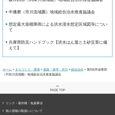
中播磨（市川流域圏）地域総合治水推進協議会
想定最大規模降雨による洪水浸水想定区域図等につい
て
兵庫県防災ハンドブック【洪水はん濫と土砂災害に備
えて】
ホーム
>
まちづくり・環境
>
道路・港湾・河川
>
総合治水
> 第5回丹波東部
（竹田川流域圏）地域総合治水推進協議会
PAGE TOP
リンク・著作権・免責事項
個人情報の取扱いについて