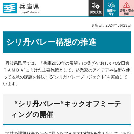
情報を
災害・安全
閲覧支援
探す
情報
更新日：2024年5月23日
シリ丹バレー構想の推進
丹波県民局では、「兵庫2030年の展望」に掲げる“おしゃれな田舎
ＴＡＭＢＡ”に向けた主要施策として、起業家のアイデアや技術を使
って地域の課題を解決する“シリ丹バレープロジェクト”を実施して
います。
“シリ丹バレー“キックオフミーテ
ィングの開催
地域の課題解決のために様々なアイデアや技術を生み出している起