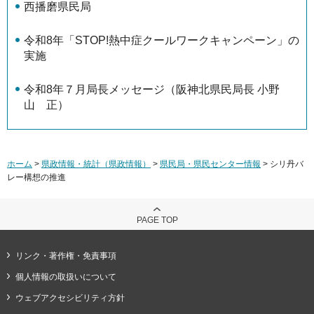
西播磨県民局
令和8年「STOP!熱中症クールワークキャンペーン」の
実施
令和8年７月局長メッセージ（阪神北県民局長 小野
山 正）
ホーム
>
県政情報・統計（県政情報）
>
県民局・県民センター情報
> シリ丹バ
レー構想の推進
PAGE TOP
リンク・著作権・免責事項
個人情報の取扱いについて
ウェブアクセシビリティ方針