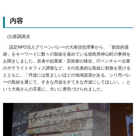
内容
(1)基調講演
認定NPO法人グリーンバレーの大南信也理事から、「創造的過
疎」をキーワードに数々の取組を進めている徳島県神山町の事例を
お聞きしました。若者や起業家・芸術家の移住、ITベンチャー企業
のサテライトオフィス誘致など、その先進的な取組に刺激を受ける
とともに、「丹波には羨ましいほどの地域資源がある。シリ丹バレ
ーの取組を通じて、すきな丹波をすてきな丹波にしてほしい。」と
いう大南さんの言葉に、大いに勇気づけられました。