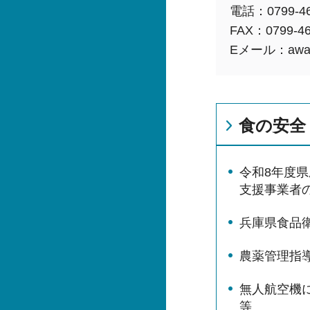
電話：0799-46
FAX：0799-46
Eメール：awajish
食の安全
令和8年度
支援事業者
兵庫県食品
農薬管理指
無人航空機
等