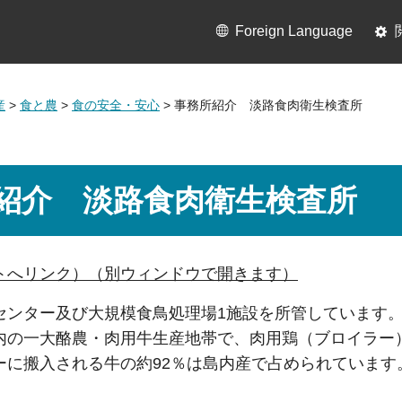
Foreign Language
産
>
食と農
>
食の安全・安心
> 事務所紹介 淡路食肉衛生検査所
紹介 淡路食肉衛生検査所
トへリンク）（別ウィンドウで開きます）
センター及び大規模食鳥処理場1施設を所管しています
内の一大酪農・肉用牛生産地帯で、肉用鶏（ブロイラー
ーに搬入される牛の約92％は島内産で占められています