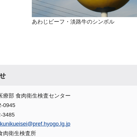
あわじビーフ・淡路牛のシンボル
せ
医療部 食肉衛生検査センター
-0945
-3485
kunikueisei@pref.hyogo.lg.jp
食肉衛生検査所