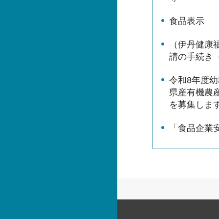
食品表示
（伊丹健康
請の手続き
令和8年度
県産有機農
を募集しま
「食品企業