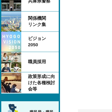
兵庫県警察
関係機関
リンク集
ビジョン
2050
職員採用
政策形成に向
けた各種検討
会等