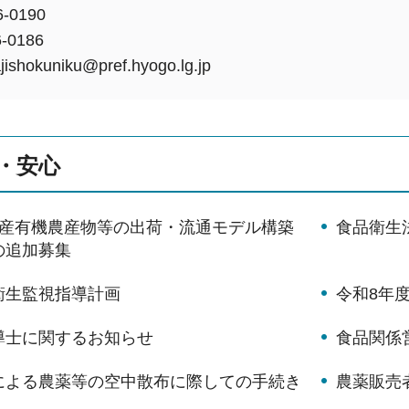
-0190
-0186
okuniku@pref.hyogo.lg.jp
・安心
県産有機農産物等の出荷・流通モデル構築
食品衛生
の追加募集
衛生監視指導計画
令和8年
導士に関するお知らせ
食品関係
による農薬等の空中散布に際しての手続き
農薬販売