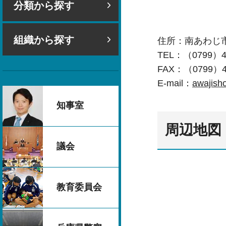
分類から探す
組織から探す
住所：南あわじ市
TEL：（0799）4
FAX：（0799）4
E-mail：
awajish
知事室
周辺地図
議会
教育委員会