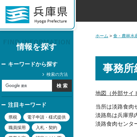
ホーム
>
食・農林水
情報を探す
キーワードから探す
事務所
検索の方法
地図（外部サイ
注目キーワード
当所は淡路食肉
淡路島は兵庫県
県税
電子申請・様式提供
淡路食肉センタ
職員採用
入札・契約