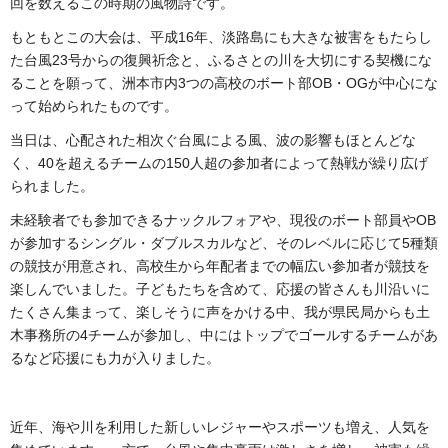
回を数えるこの時期の風物詩です。
もともとこの大会は、平成16年、淡路島にも大きな被害をもたらし
た台風23号からの復興祈念と、ふるさとの川を大切にする契機にな
ることを願って、洲本市内3つの高校のボート部OB・OGが中心にな
って始められたものです。
当日は、心配された相次ぐ台風による風、波の影響もほとんどな
く、40を超えるチームの150人超の参加者によって熱戦が繰り広げ
られました。
未経験者でも参加できるナックルフォアや、現役のボート部員やOB
が参加するシングル・ダブルスカルなど、そのレベルに応じて5種類
の競技が用意され、高校生から年配者までの幅広い参加者が競技を
楽しんでいました。子どもたちを含めて、応援の皆さんも川沿いに
たくさん集まって、楽しそうに声をかける中、我が県民局からも土
木事務所の4チームが参加し、中にはトップでゴールするチームがあ
るなど応援にも力が入りました。
近年、海や川を利用した新しいレジャーやスポーツも増え、人気を