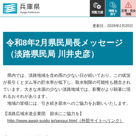
情報を
災害・安全
閲覧支援
探す
情報
更新日：2026年2月20日
令和8年2月県民局長メッセージ
（淡路県民局 川井史彦）
県内では、淡路地域を含め雨の少ない日が続いており、この状況
が長引くとダム等の貯水率が低下し、取水制限の可能性も懸念され
ています。大きな水源の少ない淡路地域では、影響がより顕著に現
れるおそれがあります。
地域の皆様には、引き続き節水へのご協力をお願いいたします。
【淡路広域水道企業団 節水にご協力を】
http://www.awaji-suido.jp/sessui.html（外部サイトへリンク）