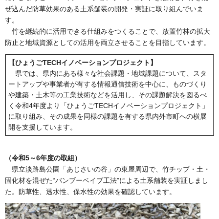
ぜ込んだ防草効果のある土系舗装の開発・実証に取り組んでいま
す。
竹を継続的に活用できる仕組みをつくることで、放置竹林の拡大
防止と地域資源としての活用を両立させることを目指しています。
【ひょうごTECHイノベーションプロジェクト】
県では、県内にある様々な社会課題・地域課題について、スタ
ートアップや事業者が有する情報通信技術を中心に、ものづくり
や建築・土木等の工業技術などを活用し、その課題解決を図るべ
く令和4年度より「ひょうごTECHイノベーションプロジェクト」
に取り組み、その成果を同様の課題を有する県内外市町への横展
開を支援しています。
（令和5～6年度の取組）
県立淡路島公園「あじさいの谷」の東屋周辺で、竹チップ・土・
固化材を混ぜた“バンブーベイブ工法”による土系舗装を実証しまし
た。防草性、透水性、保水性の効果を確認しています。