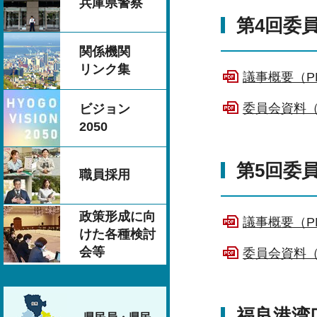
兵庫県警察
第4回委員
関係機関
リンク集
議事概要（PD
委員会資料（P
ビジョン
2050
第5回委員
職員採用
政策形成に向
議事概要（PD
けた各種検討
会等
委員会資料（P
福良港湾