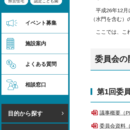
県営住宅
認定こども園
平成26年12
（水門を含む）
イベント募集
ここでは、これ
施設案内
委員会の
よくある質問
相談窓口
第1回委員
議事概要（PD
目的から探す
委員会資料（P