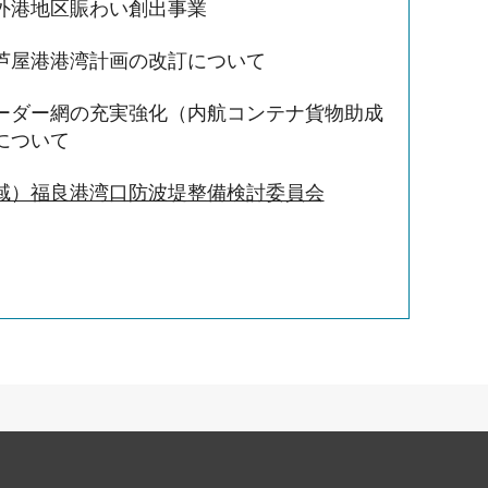
外港地区賑わい創出事業
芦屋港港湾計画の改訂について
ーダー網の充実強化（内航コンテナ貨物助成
について
域）福良港湾口防波堤整備検討委員会