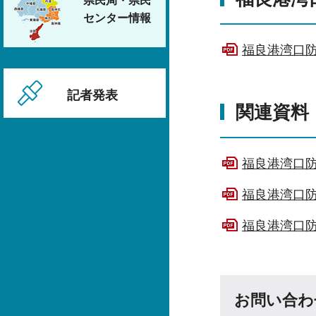
県民局・県民
センター情報
福良港湾口防
記者発表
関連資料
福良港湾口防
福良港湾口防
福良港湾口防
お問い合わ