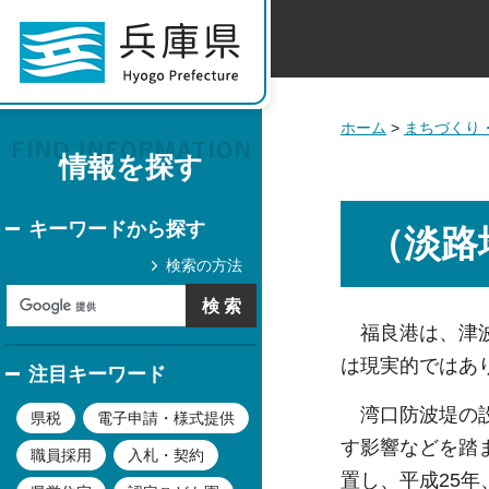
ホーム
>
まちづくり
情報を探す
キーワードから探す
（淡路
検索の方法
福良港は、津波
は現実的ではあ
注目キーワード
湾口防波堤の設
県税
電子申請・様式提供
す影響などを踏
職員採用
入札・契約
置し、平成25年