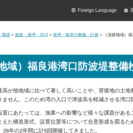
Foreign Language
・環境
>
道路・港湾・河川
>
港湾・海岸の整備・計画
> （淡路地域）
地域）福良港湾口防波堤整備
高が他地域に比べて著しく高いことや、背後地の土地
りません。このため湾の入口で津波高を軽減させる湾口
置にあたっては、漁業への影響など様々な課題がある
まえた構造形式、設置位置等について合意形成を図るた
、26年の2年間に計5回開催してきました。