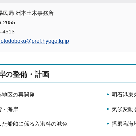
県民局 洲本土木事務所
-2055
-4513
otodoboku@pref.hyogo.lg.jp
岸の整備・計画
港地区の再開発
明石港東
湾・海岸
気候変動
した船舶に係る入港料の減免
播磨臨海