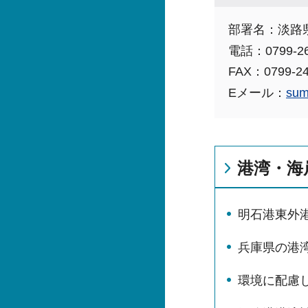
部署名：淡路
電話：0799-26
FAX：0799-24
Eメール：
sum
港湾・海
明石港東外
兵庫県の港
環境に配慮