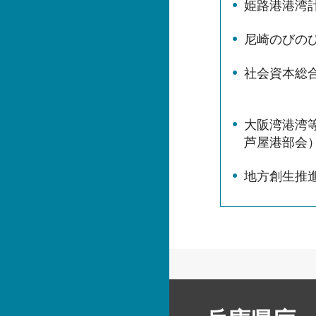
姫路港港湾
尼崎のびの
社会資本総合
大阪湾港湾
芦屋港部会
地方創生推