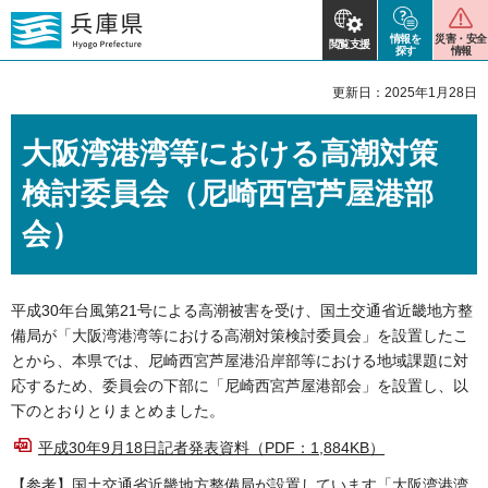
情報を
災害・安全
閲覧支援
探す
情報
更新日：2025年1月28日
大阪湾港湾等における高潮対策
検討委員会（尼崎西宮芦屋港部
会）
平成30年台風第21号による高潮被害を受け、国土交通省近畿地方整
備局が「大阪湾港湾等における高潮対策検討委員会」を設置したこ
とから、本県では、尼崎西宮芦屋港沿岸部等における地域課題に対
応するため、委員会の下部に「尼崎西宮芦屋港部会」を設置し、以
下のとおりとりまとめました。
平成30年9月18日記者発表資料（PDF：1,884KB）
【参考】国土交通省近畿地方整備局が設置しています「大阪湾港湾