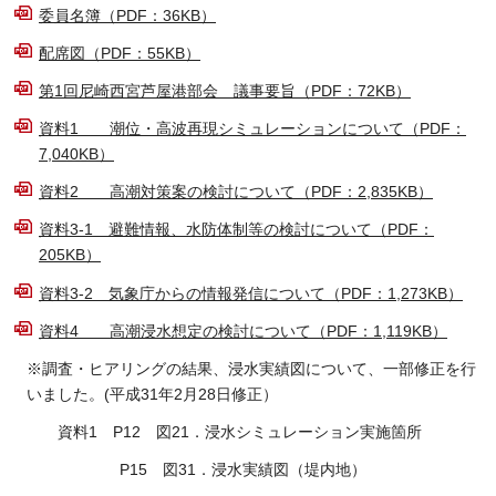
委員名簿（PDF：36KB）
配席図（PDF：55KB）
第1回尼崎西宮芦屋港部会 議事要旨（PDF：72KB）
資料1 潮位・高波再現シミュレーションについて（PDF：
7,040KB）
資料2 高潮対策案の検討について（PDF：2,835KB）
資料3-1 避難情報、水防体制等の検討について（PDF：
205KB）
資料3-2 気象庁からの情報発信について（PDF：1,273KB）
資料4 高潮浸水想定の検討について（PDF：1,119KB）
※調査・ヒアリングの結果、浸水実績図について、一部修正を行
いました。(平成31年2月28日修正）
資料1 P12 図21．浸水シミュレーション実施箇所
P15 図31．浸水実績図（堤内地）