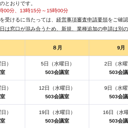
のとおりです。
時00分、13時15分～15時00分
を受けるに当たっては、
経営事項審査申請要領
をご確
日は窓口が混み合うため、新規、業種追加の申請は別
８月
9月
曜日）
5日（水曜日）
2日（水
議室
503会議室
503会
曜日）
12日（水曜日）
9日（水
議室
503会議室
503会
曜日）
19日（水曜日）
16日（水
議室
503会議室
503会