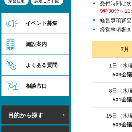
県営住宅
認定こども園
受付時間は次
9時30分～11
経営事項審査
イベント募集
経営事項審査
施設案内
7月
よくある質問
1日（水
503会
相談窓口
8日（水
501会
目的から探す
15日（水
503会