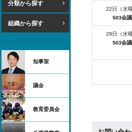
分類から探す
22日（水
503会
組織から探す
29日（水
503会
知事室
議会
教育委員会
お問い合わ