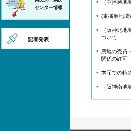
県民局・県民
（中播磨地
センター情報
(東播磨地域
（阪神北地
ついて
記者発表
農地の売買
関係の許可
本庁での特
（阪神南地