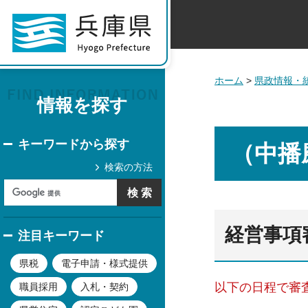
ホーム
>
県政情報・
情報を探す
キーワードから探す
（中播
検索の方法
経営事項
注目キーワード
県税
電子申請・様式提供
以下の日程で審
職員採用
入札・契約