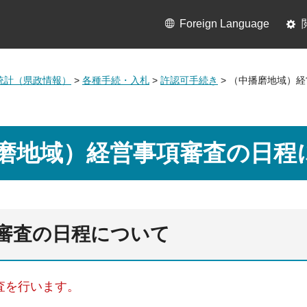
Foreign Language
統計（県政情報）
>
各種手続・入札
>
許認可手続き
> （中播磨地域）
磨地域）経営事項審査の日程
審査の日程について
査を行います。