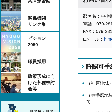
兵庫県警察
部署名：中播
関係機関
電話：079-281
リンク集
FAX：079-281
ビジョン
Eメール：
him
2050
職員採用
許認可手
政策形成に向
けた各種検討
（神戸地域
会等
（東播磨地
て