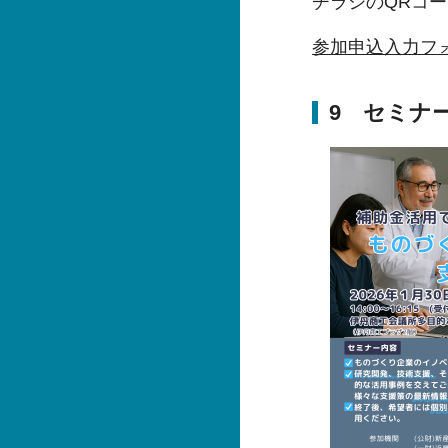
チラシのQRコ
参加申込入力フ
9 セミナ