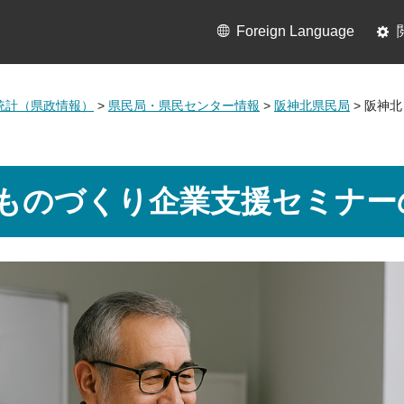
Foreign Language
統計（県政情報）
>
県民局・県民センター情報
>
阪神北県民局
> 阪神
ものづくり企業支援セミナー