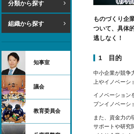
分類から探す
ものづくり企
組織から探す
ついて、具体
逃しなく！
1 目的
知事室
中小企業が競争
上やイノベーシ
議会
イノベーション
プンイノベーシ
教育委員会
また、資金力の
サポートや研究