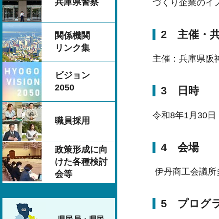
兵庫県警察
づくり企業のイ
2 主催・
関係機関
リンク集
主催：兵庫県阪
ビジョン
2050
3 日時
令和8年1月30日
職員採用
4 会場
政策形成に向
けた各種検討
伊丹商工会議所多
会等
5 プログ