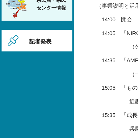
県民局・県民
（事業説明と活
センター情報
14:00 開会
14:05 「N
記者発表
（公財）新
14:35 「A
（一財）近
15:05 「も
近畿経済
15:35 「成
兵庫県産業