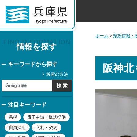
ホーム
>
県政情報・
情報を探す
キーワードから探す
阪神北
検索の方法
注目キーワード
県税
電子申請・様式提供
職員採用
入札・契約