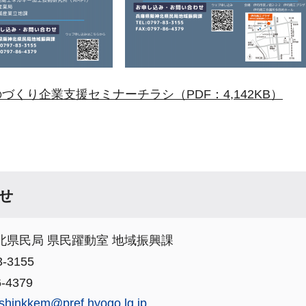
づくり企業支援セミナーチラシ（PDF：4,142KB）
せ
北県民局 県民躍動室 地域振興課
-3155
-4379
shinkkem@pref.hyogo.lg.jp