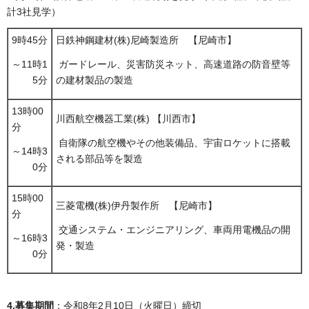
計3社見学）
9時45分
日鉄神鋼建材(株)尼崎製造所 【尼崎市】
～11時1
ガードレール、災害防災ネット、高速道路の防音壁等
5分
の建材製品の製造
13時00
川西航空機器工業(株) 【川西市】
分
自衛隊の航空機やその他装備品、宇宙ロケットに搭載
～14時3
される部品等を製造
0分
15時00
三菱電機(株)伊丹製作所 【尼崎市】
分
交通システム・エンジニアリング、車両用電機品の開
～16時3
発・製造
0分
4.募集期間
：令和8年2月10日（火曜日）締切