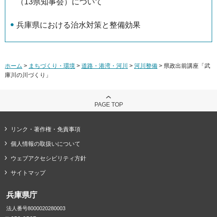
（13県知事会）について
兵庫県における治水対策と整備効果
ホーム
>
まちづくり・環境
>
道路・港湾・河川
>
河川整備
> 県政出前講座「武
庫川の川づくり」
PAGE TOP
リンク・著作権・免責事項
個人情報の取扱いについて
ウェブアクセシビリティ方針
サイトマップ
兵庫県庁
法人番号8000020280003