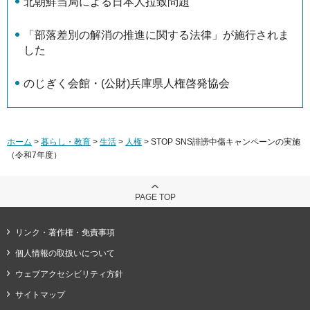
北朝鮮当局による日本人拉致問題
「部落差別の解消の推進に関する法律」が施行されま
した
のじぎく会館・(公財)兵庫県人権啓発協会
ホーム
>
暮らし・教育
>
生活
>
人権
> STOP SNS誹謗中傷キャンペーンの実施
（令和7年度）
PAGE TOP
リンク・著作権・免責事項
個人情報の取扱いについて
ウェブアクセシビリティ方針
サイトマップ