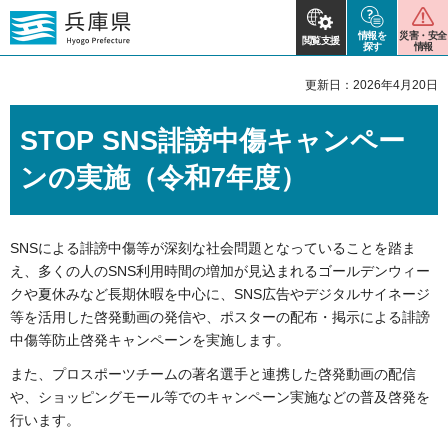
情報を
災害・安全
閲覧支援
探す
情報
更新日：2026年4月20日
STOP SNS誹謗中傷キャンペー
ンの実施（令和7年度）
SNSによる誹謗中傷等が深刻な社会問題となっていることを踏ま
え、多くの人のSNS利用時間の増加が見込まれるゴールデンウィー
クや夏休みなど長期休暇を中心に、SNS広告やデジタルサイネージ
等を活用した啓発動画の発信や、ポスターの配布・掲示による誹謗
中傷等防止啓発キャンペーンを実施します。
また、プロスポーツチームの著名選手と連携した啓発動画の配信
や、ショッピングモール等でのキャンペーン実施などの普及啓発を
行います。