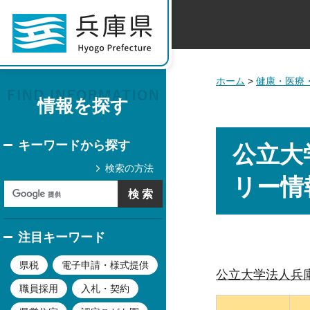
ホーム
>
健康・医療
情報を探す
キーワードから探す
公立大
検索の方法
リー情
注目キーワード
県税
電子申請・様式提供
公立大学法人兵
職員採用
入札・契約