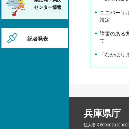
県民局・県民
センター情報
ユニバーサ
策定
障害のある
記者発表
て
「なかはり
兵庫県庁
法人番号800002028000