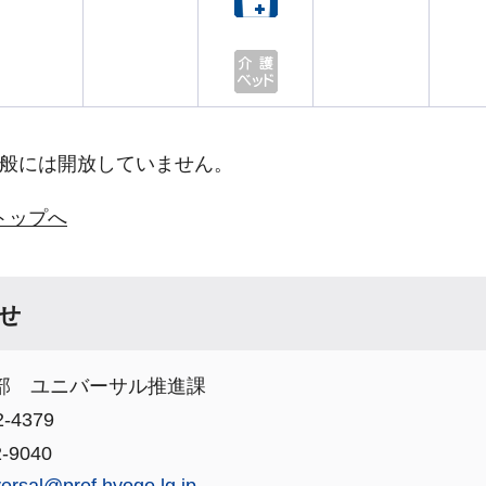
般には開放していません。
トップへ
せ
部 ユニバーサル推進課
-4379
-9040