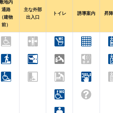
敷地内
通路
主な外部
トイレ
誘導案内
昇
（建物
出入口
前）