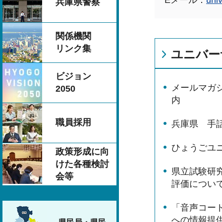
Eメール：
uni
兵庫県警察
関係機関
リンク集
ユニバー
ビジョン
メールマガ
2050
内
職員採用
兵庫県 手
ひょうごユ
政策形成に向
けた各種検討
県立試験研
会等
評価につい
「音声コー
への情報提