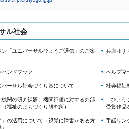
versal@pref.hyogo.lg.jp
サル社会
ジン「ユニバーサルひょうご通信」のご案
兵庫ゆず
話ハンドブック
ヘルプマ
ニバーサル社会づくり賞について
社会福祉
究機関の研究課題、機関評価に対する外部
「ひょう
て（福祉のまちづくり研究所）
受賞作品
ド」の活用について（視覚に障害がある方
手話リン
供）