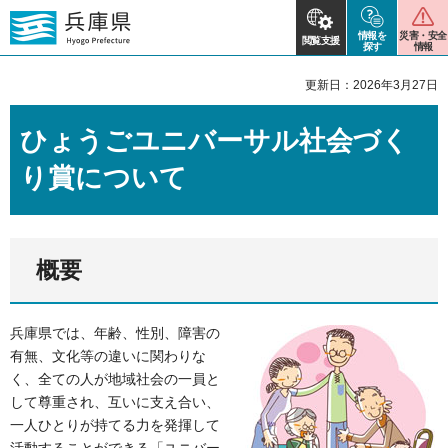
情報を
災害・安全
閲覧支援
探す
情報
更新日：2026年3月27日
ひょうごユニバーサル社会づく
り賞について
概要
兵庫県では、年齢、性別、障害の
有無、文化等の違いに関わりな
く、全ての人が地域社会の一員と
して尊重され、互いに支え合い、
一人ひとりが持てる力を発揮して