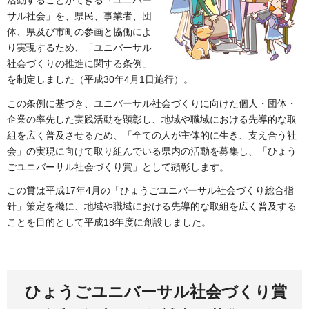
活動することができる「ユニバー
サル社会」を、県民、事業者、団
体、県及び市町の参画と協働によ
り実現するため、「ユニバーサル
社会づくりの推進に関する条例」
を制定しました（平成30年4月1日施行）。
この条例に基づき、ユニバーサル社会づくりに向けた個人・団体・
企業の率先した実践活動を顕彰し、地域や職域における先導的な取
組を広く普及させるため、「全ての人が主体的に生き、支え合う社
会」の実現に向けて取り組んでいる県内の活動を募集し、「ひょう
ごユニバーサル社会づくり賞」として顕彰します。
この賞は平成17年4月の「ひょうごユニバーサル社会づくり総合指
針」策定を機に、地域や職域における先導的な取組を広く普及する
ことを目的として平成18年度に創設しました。
ひょうごユニバーサル社会づくり賞