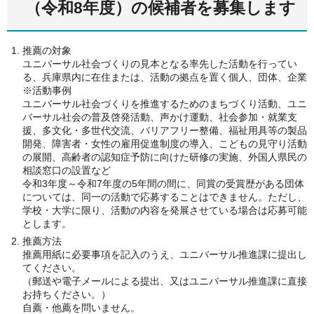
（令和8年度）の候補者を募集します
推薦の対象
ユニバーサル社会づくりの見本となる率先した活動を行ってい
る、兵庫県内に在住または、活動の拠点を置く個人、団体、企業
※活動事例
ユニバーサル社会づくりを推進するためのまちづくり活動、ユニ
バーサル社会の普及啓発活動、声かけ運動、社会参加・就業支
援、多文化・多世代交流、バリアフリー整備、福祉用具等の製品
開発、障害者・女性の雇用促進制度の導入、こどもの見守り活動
の展開、高齢者の認知症予防に向けた研修の実施、外国人県民の
相談窓口の設置など
令和3年度～令和7年度の5年間の間に、同賞の受賞歴がある団体
については、同一の活動で応募することはできません。ただし、
学校・大学に限り、活動の内容を発展させている場合は応募可能
とします。
推薦方法
推薦用紙に必要事項を記入のうえ、ユニバーサル推進課に提出し
てください。
（郵送や電子メールによる提出、又はユニバーサル推進課に直接
お持ちください。）
自薦・他薦を問いません。