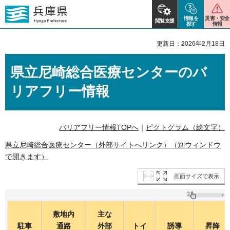
情報を
災害・安全
閲覧支援
探す
情報
更新日：2026年2月18日
県立尼崎総合医療センターのバ
リアフリー情報
バリアフリー情報TOPへ
｜
ピクトグラム（絵文字）
県立尼崎総合医療センター（外部サイトへリンク）（別ウィンドウ
で開きます）
画面サイズで表示
敷地内
主な
駐車
通路
外部
トイ
誘導
昇降