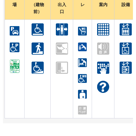
場
（建物
出入
レ
案内
設備
前）
口