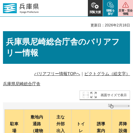
情報を
災害・安全
閲覧支援
探す
情報
更新日：2026年2月18日
兵庫県尼崎総合庁舎のバリアフ
リー情報
バリアフリー情報TOPへ
｜
ピクトグラム（絵文字）
兵庫県尼崎総合庁舎
画面サイズで表示
敷地内
主な
駐車
通路
外部
トイ
誘導
昇降
場
（建物
出入
レ
案内
設備