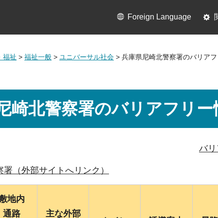
Foreign Language
・福祉
>
福祉一般
>
ユニバーサル社会
> 兵庫県尼崎北警察署のバリア
尼崎北警察署のバリアフリー
バリ
察署（外部サイトへリンク）
敷地内
通路
主な外部