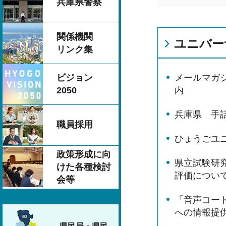
兵庫県警察
関係機関
ユニバー
リンク集
ビジョン
メールマガ
2050
内
兵庫県 手
職員採用
ひょうごユ
政策形成に向
県立試験研
けた各種検討
評価につい
会等
「音声コー
への情報提