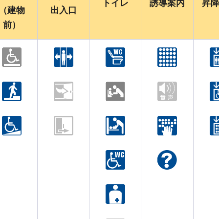
トイレ
誘導案内
昇
（建物
出入口
前）