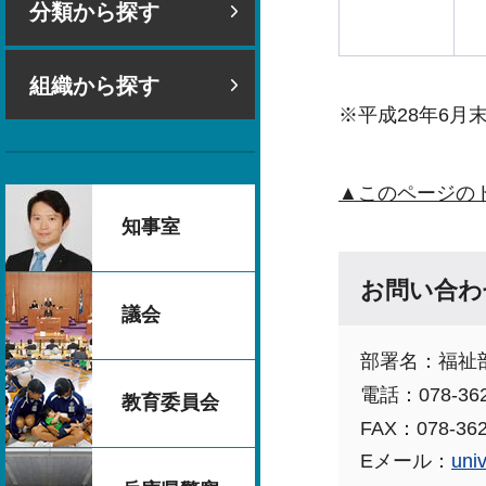
分類から探す
組織から探す
※平成28年6月
▲このページの
知事室
お問い合わ
議会
部署名：福祉
電話：078-362
教育委員会
FAX：078-362
Eメール：
uni