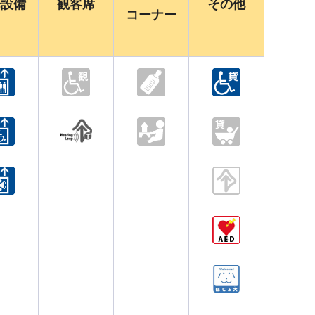
降設備
観客席
その他
コーナー