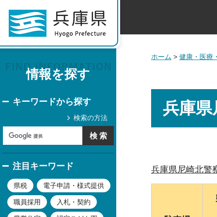
ホーム
>
健康・医療
情報を探す
キーワードから探す
兵庫県
検索の方法
注目キーワード
兵庫県尼崎北警
県税
電子申請・様式提供
職員採用
入札・契約