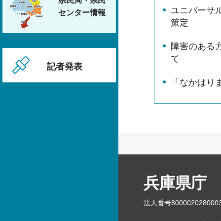
県民局・県民
ユニバーサ
センター情報
策定
障害のある
て
記者発表
「なかはり
兵庫県庁
法人番号800002028000