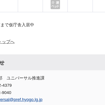
末まで仮庁舎入居中
トップへ
せ
部 ユニバーサル推進課
-4379
-9040
versal@pref.hyogo.lg.jp