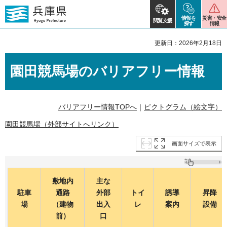
情報を
災害・安全
閲覧支援
探す
情報
更新日：2026年2月18日
園田競馬場のバリアフリー情報
バリアフリー情報TOPへ
｜
ピクトグラム（絵文字）
園田競馬場（外部サイトへリンク）
画面サイズで表示
敷地内
主な
駐車
通路
外部
トイ
誘導
昇降
場
（建物
出入
レ
案内
設備
前）
口