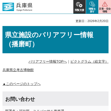
情報を
災害・安全
閲覧支援
探す
情報
更新日：2026年2月20日
県立施設のバリアフリー情報
（播磨町）
バリアフリー情報TOPへ
｜
ピクトグラム（絵文字）
兵庫県立考古博物館
▲このページのトップへ
お問い合わせ
部署名：福祉部 ユニバーサル推進課