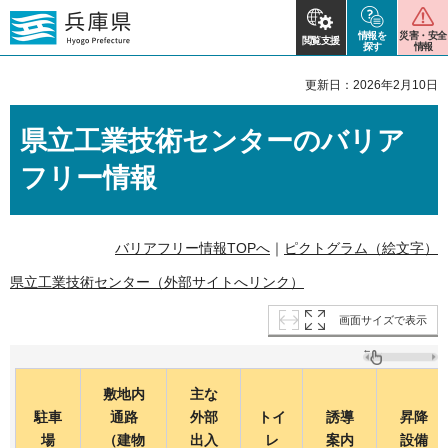
情報を
災害・安全
閲覧支援
探す
情報
更新日：2026年2月10日
県立工業技術センターのバリア
フリー情報
バリアフリー情報TOPへ
｜
ピクトグラム（絵文字）
県立工業技術センター（外部サイトへリンク）
画面サイズで表示
敷地内
主な
駐車
通路
外部
トイ
誘導
昇降
場
（建物
出入
レ
案内
設備