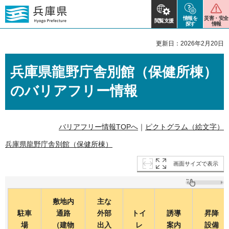
情報を
災害・安全
閲覧支援
探す
情報
更新日：2026年2月20日
兵庫県龍野庁舎別館（保健所棟）
のバリアフリー情報
バリアフリー情報TOPへ
｜
ピクトグラム（絵文字）
兵庫県龍野庁舎別館（保健所棟）
画面サイズで表示
敷地内
主な
駐車
通路
外部
トイ
誘導
昇降
場
（建物
出入
レ
案内
設備