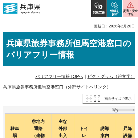
情報を
災害・安全
閲覧支援
探す
情報
更新日：2026年2月20日
兵庫県旅券事務所但馬空港窓口の
バリアフリー情報
バリアフリー情報TOPへ
｜
ピクトグラム（絵文字）
兵庫県旅券事務所但馬空港窓口（外部サイトへリンク）
画面サイズで表示
敷地内
主な
駐車
通路
外部
トイ
誘導
昇降
場
（建物
出入
レ
案内
設備