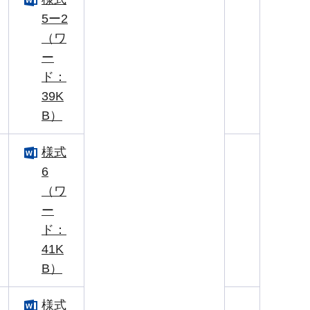
5ー2
（ワ
ー
ド：
39K
B）
様式
6
（ワ
ー
ド：
41K
B）
様式