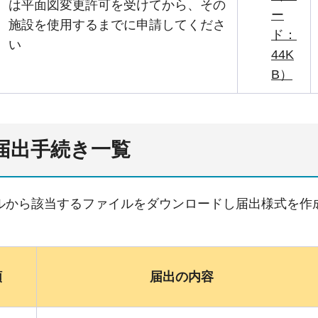
は平面図変更許可を受けてから、その
ー
施設を使用するまでに申請してくださ
ド：
い
44K
B）
所届出手続き一覧
ルから該当するファイルをダウンロードし届出様式を作
類
届出の内容