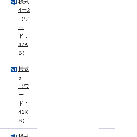
様式
4ー2
（ワ
ー
ド：
47K
B）
様式
5
（ワ
ー
ド：
41K
B）
様式