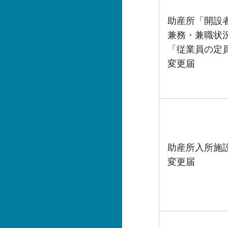
助産所「開設
兼務・兼職状
「従業員の定
変更届
助産所入所施
変更届