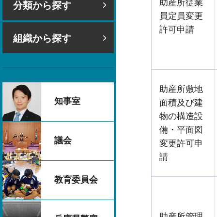
助産所従業
分類から探す
員定員変更
許可申請
組織から探す
助産所敷地
知事室
面積及び建
物の構造設
備・平面図
議会
変更許可申
請
教育委員会
助産所管理