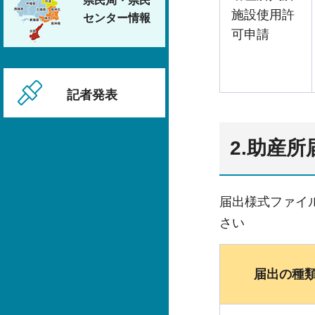
県民局・県民
施設使用許
センター情報
可申請
記者発表
2.助産
届出様式ファイ
さい
届出の種