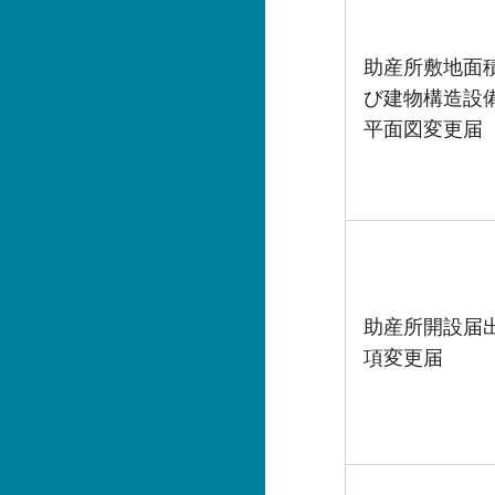
助産所敷地面
び建物構造設
平面図変更届
助産所開設届
項変更届