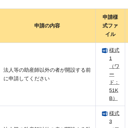
申請様
申請の内容
式ファ
イル
様式
1
（ワ
法人等の助産師以外の者が開設する前
ー
に申請してください
ド：
51K
B）
様式
3