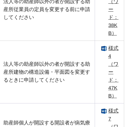
法人等の助産師以外の者が開設する助
（ワ
産所従業員の定員を変更する前に申請
ー
してください
ド：
38K
B）
様式
4
法人等の助産師以外の者が開設する助
（ワ
産所建物の構造設備・平面図を変更す
ー
るときに申請してください
ド：
47K
B）
様式
7
助産師個人が開設する開設者が病気療
（ワ