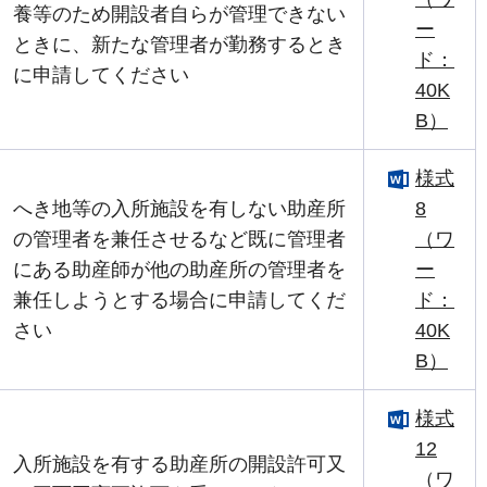
養等のため開設者自らが管理できない
ー
ときに、新たな管理者が勤務するとき
ド：
に申請してください
40K
B）
様式
へき地等の入所施設を有しない助産所
8
の管理者を兼任させるなど既に管理者
（ワ
にある助産師が他の助産所の管理者を
ー
兼任しようとする場合に申請してくだ
ド：
さい
40K
B）
様式
12
入所施設を有する助産所の開設許可又
（ワ