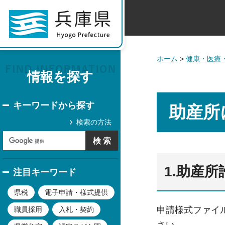
ホーム
>
健康・医療
情報を探す
キーワードから探す
助産所
検索の方法
1.助産
注目キーワード
県税
電子申請・様式提供
申請様式ファイ
職員採用
入札・契約