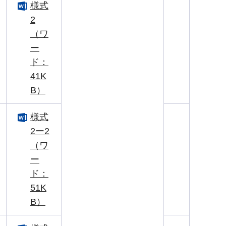
様式
2
（ワ
ー
ド：
41K
B）
様式
2ー2
（ワ
ー
ド：
51K
B）