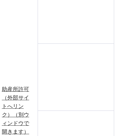
助産所許可
（外部サイ
トへリン
ク）（別ウ
ィンドウで
開きます）