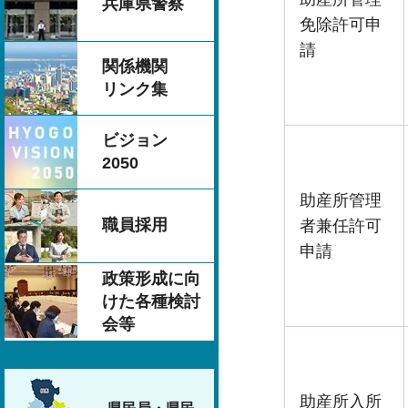
兵庫県警察
免除許可申
請
関係機関
リンク集
ビジョン
2050
助産所管理
職員採用
者兼任許可
申請
政策形成に向
けた各種検討
会等
助産所入所