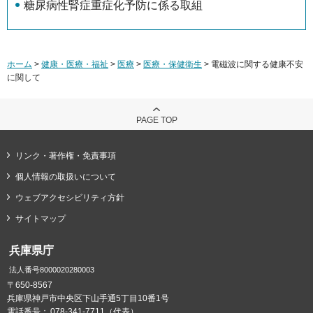
糖尿病性腎症重症化予防に係る取組
ホーム
>
健康・医療・福祉
>
医療
>
医療・保健衛生
> 電磁波に関する健康不安
に関して
PAGE TOP
リンク・著作権・免責事項
個人情報の取扱いについて
ウェブアクセシビリティ方針
サイトマップ
兵庫県庁
法人番号8000020280003
〒650-8567
兵庫県神戸市中央区下山手通5丁目10番1号
電話番号：
078-341-7711（代表）