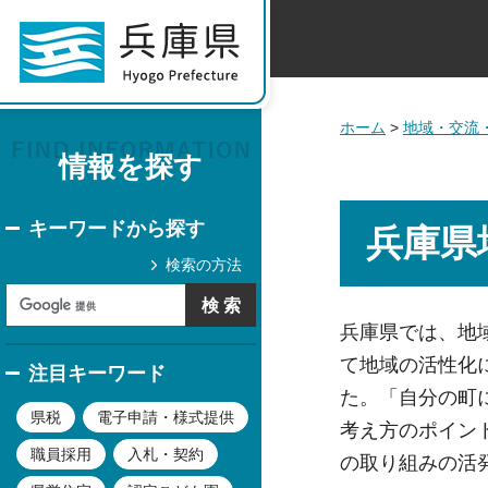
ホーム
>
地域・交流
情報を探す
キーワードから探す
兵庫県
検索の方法
兵庫県では、地
て地域の活性化に
注目キーワード
た。「自分の町
県税
電子申請・様式提供
考え方のポイン
職員採用
入札・契約
の取り組みの活