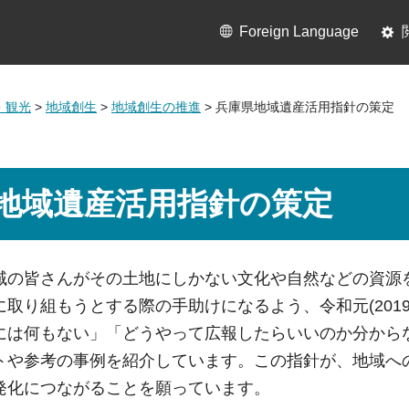
Foreign Language
・観光
>
地域創生
>
地域創生の推進
> 兵庫県地域遺産活用指針の策定
地域遺産活用指針の策定
域の皆さんがその土地にしかない文化や自然などの資源
取り組もうとする際の手助けになるよう、令和元(201
には何もない」「どうやって広報したらいいのか分から
トや参考の事例を紹介しています。この指針が、地域へ
発化につながることを願っています。