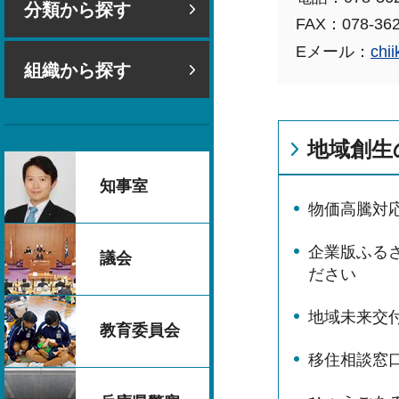
分類から探す
FAX：078-362
Eメール：
chi
組織から探す
地域創生
知事室
物価高騰対
企業版ふる
議会
ださい
地域未来交
教育委員会
移住相談窓