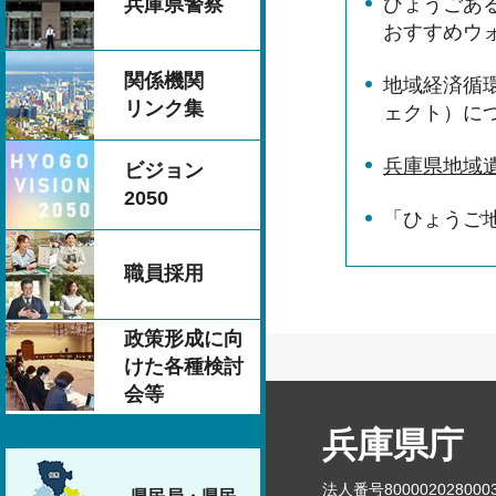
ひょうごあ
兵庫県警察
おすすめウ
関係機関
地域経済循環
リンク集
ェクト）に
兵庫県地域
ビジョン
2050
「ひょうご
職員採用
政策形成に向
けた各種検討
会等
兵庫県庁
法人番号800002028000