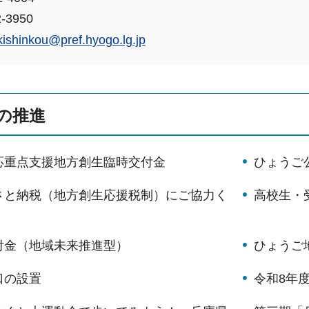
-3950
ikishinkou@pref.hyogo.lg.jp
の推進
応重点支援地方創生臨時交付金
ひょうご
さと納税（地方創生応援税制）にご協力く
高校生・
付金（地域未来推進型）
ひょうご
口の設置
令和8年