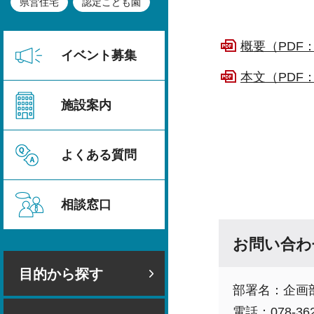
県営住宅
認定こども園
概要（PDF：1
イベント募集
本文（PDF：2
施設案内
よくある質問
相談窓口
お問い合わ
目的から探す
部署名：企画
電話：078-362