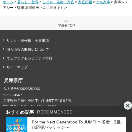
ホーム
>
暮らし・教育
>
こども・若者・家庭
>
家庭応援
>
とも家事
> 家事シェ
アシート監修 本間朝子さんに聞きました
PAGE TOP
リンク・著作権・免責事項
個人情報の取扱いについて
ウェブアクセシビリティ方針
サイトマップ
兵庫県庁
法人番号8000020280003
〒650-8567
兵庫県神戸市中央区下山手通5丁目10番1号
電話番号：
078-341-7711（代表）
おすすめ記事
RECOMMENDED
県庁までの交通案内
庁舎案内
For the Next Generation To JUMP! 〜若者・Z世
代応援パッケージ〜