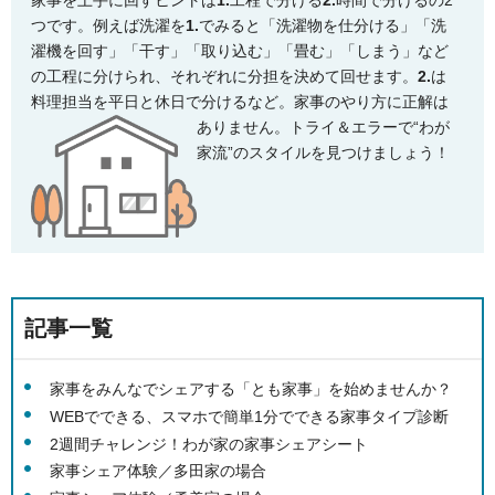
家事を上手に回すヒントは
1.
工程で分ける
2.
時間で分けるの2
つです。例えば洗濯を
1.
でみると「洗濯物を仕分ける」「洗
濯機を回す」「干す」「取り込む」「畳む」「しまう」など
の工程に分けられ、それぞれに分担を決めて回せます。
2.
は
料理担当を平日と休日で分けるなど。家事のやり方に正解は
ありません。
トライ＆エラーで“わが
家流”のスタイルを見つけましょう！
記事一覧
家事をみんなでシェアする「とも家事」を始めませんか？
WEBでできる、スマホで簡単1分でできる家事タイプ診断
2週間チャレンジ！わが家の家事シェアシート
家事シェア体験／多田家の場合