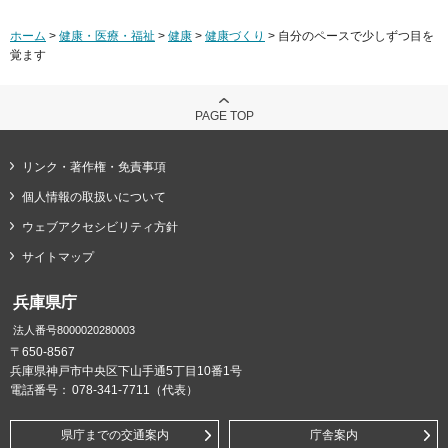
ホーム
>
健康・医療・福祉
>
健康
>
健康づくり
> 自分のペースで少しずつ目を
覚ます
PAGE TOP
リンク・著作権・免責事項
個人情報の取扱いについて
ウェブアクセシビリティ方針
サイトマップ
兵庫県庁
法人番号8000020280003
〒650-8567
兵庫県神戸市中央区下山手通5丁目10番1号
電話番号：
078-341-7711（代表）
県庁までの交通案内
庁舎案内