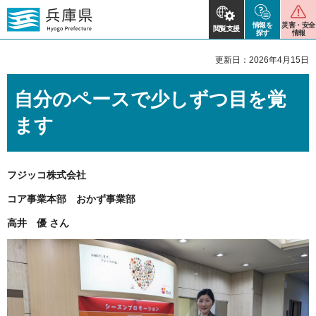
情報を
災害・安全
閲覧支援
探す
情報
更新日：2026年4月15日
自分のペースで少しずつ目を覚
ます
フジッコ株式会社
コア事業本部 おかず事業部
高井 優 さん