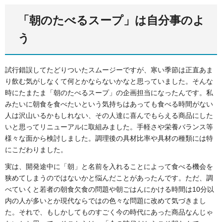
「朝のたべるスープ」は自分事のよ
う
試行錯誤してたどりついたスムージーですが、寒い季節は正直あま
り飲む気がしなくて何とかならないかなと思っていました。そんな
時にたまたま「朝のたべるスープ」の企画担当になったんです。私
みたいに朝食を食べたいという気持ちはあっても食べる時間がない
人は沢山いるかもしれない、その人達に喜んでもらえる商品にした
いと思ってリニューアルに取組みました。手軽さや栄養バランス等
様々な面から検討しました。調理後の具材比率や具材の種類には特
にこだわりました。
実は、開発途中に「朝」と名前を入れることによって食べる機会を
狭めてしまうのではないかと悩んだことがあったんです。ただ、調
べていくと若者の朝食欠食の問題や朝ごはんにかける時間は10分以
内の人が多いとか現代ならではの色々な問題に改めて気づきまし
た。それで、もしかしてものすごく今の時代にあった商品なんじゃ