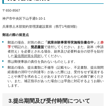
〒650-8567
神戸市中央区下山手通5-10-1
兵庫県土木部契約管理課建設業班（県庁1号館9階）
郵送の際の留意点
郵送の場合、封筒の表に
「就業体験事業等実施報告書在中」
と
赤
字
で明記の上、
簡易書留
で送付してください。また、副本（申請
者控え）を必要とされる場合、副本及び必要料金分の切手を貼付
した
返信用封筒を同封
してください。
県は郵便事故の責任を負わないものとします。
郵送の場合、提出書類に不備等（記載モレ、不足書類、提出期間
経過後の消印での到達等）があった際には、受付をせず返送する
ことや来庁を求めることがありますのであらかじめ御了解くださ
い。また、補正指示があった場合には早急に対応するようお願い
します。
3.提出期間及び受付時間について