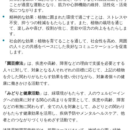
ことが適度な運動となり、筋力や心肺機能の維持、活性化・活発
化につながります。
精神的な効果：植物に囲まれた環境で過ごすことは、ストレスや
不安、抑うつの軽減をもたらします。また、植物の栽培を通じ
て、楽しみや喜び、役割が生じ、意欲や活力の向上をもたらしま
す。
社会的な効果：植物を育てることを通して、社会性を高め、周囲
の人々との共感をベースにした良好なコミュニケーションを促進
します。
「園芸療法」
は、疾患や高齢、障害などの理由で支援を必要とする
人々に対して、対象となる人それぞれの目標に応じて、上記の植物
を介した関わりがもたらす効果を使い分けながら、対象者個々の健
康に働きかける活動です。
「みどりと健康活動
」は、緑環境がもたらす、人のウェルビーイン
グへの効果に対する関心の高まりを背景として、疾患や高齢、障害
などの有無に関わらず、全ての人を対象として、みどりとの関わり
がもたらす健康効果を活用し、疾病予防やメンタルヘルスケア、他
者とのつながりづくりをめざす活動です。
淡路景観園芸学校では、前期コースにおいて、地域の公園・緑地、