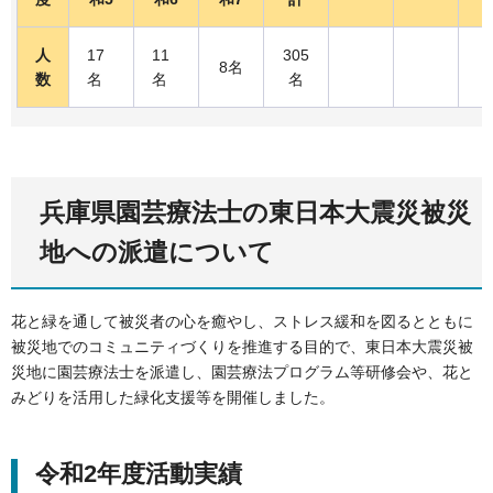
人
17
11
305
8名
数
名
名
名
兵庫県園芸療法士の東日本大震災被災
地への派遣について
花と緑を通して被災者の心を癒やし、ストレス緩和を図るとともに
被災地でのコミュニティづくりを推進する目的で、東日本大震災被
災地に園芸療法士を派遣し、園芸療法プログラム等研修会や、花と
みどりを活用した緑化支援等を開催しました。
令和2年度活動実績