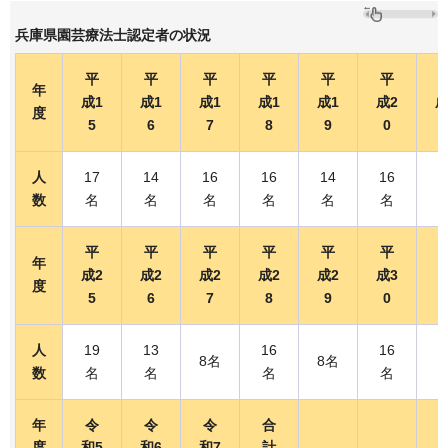
兵庫県園芸療法士認定者の状況
平
平
平
平
平
平
年
成1
成1
成1
成1
成1
成2
成
度
5
6
7
8
9
0
人
17
14
16
16
14
16
1
数
名
名
名
名
名
名
平
平
平
平
平
平
年
成2
成2
成2
成2
成2
成3
度
5
6
7
8
9
0
人
19
13
16
16
1
8名
8名
数
名
名
名
名
年
令
令
令
合
度
和5
和6
和7
計