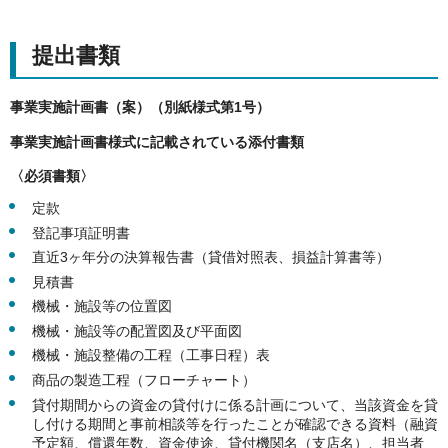
提出書類
事業実施計画書（案）（別紙様式第1号）
事業実施計画書様式に記載されている添付書類
〈必須書類〉
定款
登記事項証明書
直近3ヶ年分の決算報告書（貸借対照表、損益計算書等）
見積書
機械・施設等の位置図
機械・施設等の配置図及び平面図
機械・施設整備の工程（工事日程）表
商品の製造工程（フローチャート）
貸付期間からの資金の貸付けに係る計画について、当該資金を貸
し付ける期間と事前相談等を行ったことが確認できる資料（融資
予定額、償還年数、資金使途、貸付機関名（支店名）、担当者