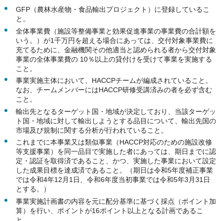
GFP（農林水産物・食品輸出プロジェクト）に登録しているこ
と。
全体事業費（施設等整備事業と効果促進事業の事業費の合計額を
いう。）が1千万円を超える場合にあっては、交付対象事業費に
充てるために、金融機関その他適当と認められる者から交付対象
事業の全体事業費の 10％以上の貸付けを受けて事業を実施する
こと。
事業実施主体において、HACCPチームが編成されていること。
なお、チームメンバーにはHACCP研修受講済みの者を必ず含む
こと。
輸出先となるターゲット国・地域が決定しており、当該ターゲッ
ト国・地域に対して輸出しようとする品目について、輸出先国の
市場及び規制に関する分析が行われていること。
これまでに本事業又は類似事業（HACCP対応のための施設改修
等支援事業）を同一品目で実施した者にあっては、期日までに認
定・認証を取得済であること、かつ、実施した事業において設定
した成果目標を達成済であること。（期日は令和5年度補正事業
では令和4年12月1日、令和6年度当初事業では令和5年3月31日
とする。）
事業実施計画書の内容を元に配分基準に基づく採点（ポイント加
算）を行い、ポイントが16ポイント以上となる計画であるこ
と。