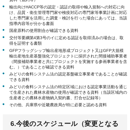
輸出向けHACCP等の認定・認証の取得や輸入規制への対応に向
け、品質・衛生管理専門家や検疫対応の専門家等事業計画に対応
した専門家を活用した調査・検討を行った場合にあっては、当該
指導内容等が分かる書面
国産原料の使用割合が確認できる資料
交付等要綱第4第3号のイに定める認証を取得済みの場合は、取
得を証明する書類
GFPフラッグシップ輸出産地形成プロジェクト又はGFP大規模
輸出産地生産基盤強化プロジェクトに採択された間接補助事業者
（間接補助事業者と共にプロジェクトを実施する参画事業者を含
む。）であることが確認できる資料
みどりの食料システム法の認定基盤確立事業者であることが確認
できる資料
みどりの食料システム法の特定区域における認定事業活動を通じ
て生産された農林水産物の使用が確認できる資料（当該区域内の
生産者との農林水産物納入契約書、打合せ記録等）
その他、兵庫県や近畿農政局が特に必要と認める資料
6.今後のスケジュール（変更となる