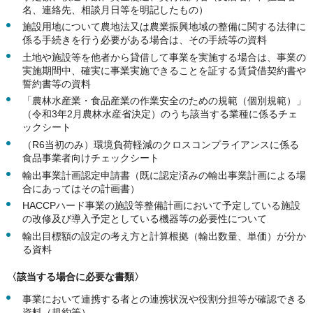
名、連絡先、相談月日等を明記したもの）
施設用地について農地法又は農業振興地域の整備に関する法律に
係る手続きを行う必要がある場合は、その手続等の資料
土地や施設等を他者から貸借して事業を実施する場合は、事業の
実施期間中、確実に事業実施できることを証する賃貸借契約書や
誓約書等の資料
「農林水産業・食品産業の作業安全のための規範（個別規範）」
（令和3年2月農林水産省決定）のうち該当する業種に係るチェ
ックシート
（R6当初のみ）環境負荷軽減のクロスコンプライアンスに係る
食品事業者向けチェックシート
輸出事業計画認定申請書（既に認定済みの輸出事業計画による場
合にあってはその計画書）
HACCPハード事業の施設等整備計画において予定している施設
の改修及び導入予定としている機器等の必要性について
輸出目標額の設定の考え方と計算根拠（輸出数量、単価）が分か
る資料
〈該当する場合に必要な書類〉
事業において連携する者との連携状況や役割分担等が確認できる
資料（規約等）