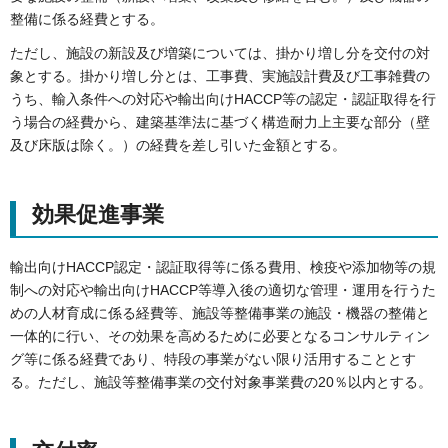
整備に係る経費とする。
ただし、施設の新設及び増築については、掛かり増し分を交付の対
象とする。掛かり増し分とは、工事費、実施設計費及び工事雑費の
うち、輸入条件への対応や輸出向けHACCP等の認定・認証取得を行
う場合の経費から、建築基準法に基づく構造耐力上主要な部分（壁
及び床版は除く。）の経費を差し引いた金額とする。
効果促進事業
輸出向けHACCP認定・認証取得等に係る費用、検疫や添加物等の規
制への対応や輸出向けHACCP等導入後の適切な管理・運用を行うた
めの人材育成に係る経費等、施設等整備事業の施設・機器の整備と
一体的に行い、その効果を高めるために必要となるコンサルティン
グ等に係る経費であり、特段の事業がない限り活用することとす
る。ただし、施設等整備事業の交付対象事業費の20％以内とする。