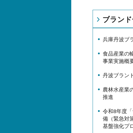
ブランド
兵庫丹波ブ
食品産業の輸
事業実施概
丹波ブラン
農林水産業
推進
令和8年度「
備（緊急対
基盤強化プ