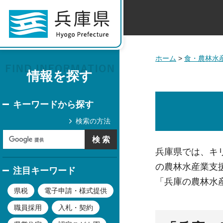
ホーム
>
食・農林水
情報を探す
キーワードから探す
検索の方法
兵庫県では、キ
の農林水産業支
注目キーワード
「兵庫の農林水
県税
電子申請・様式提供
職員採用
入札・契約