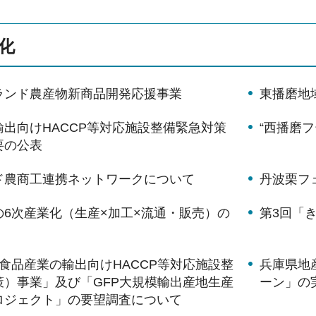
化
ランド農産物新商品開発応援事業
東播磨地
出向けHACCP等対応施設整備緊急対策
“西播磨
要の公表
ド農商工連携ネットワークについて
丹波栗フェ
の6次産業化（生産×加工×流通・販売）の
第3回「
食品産業の輸出向けHACCP等対応施設整
兵庫県地
策）事業」及び「GFP大規模輸出産地生産
ーン」の
ロジェクト」の要望調査について