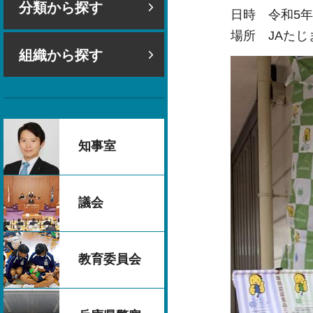
分類から探す
日時 令和5年
場所 JAた
組織から探す
知事室
議会
教育委員会