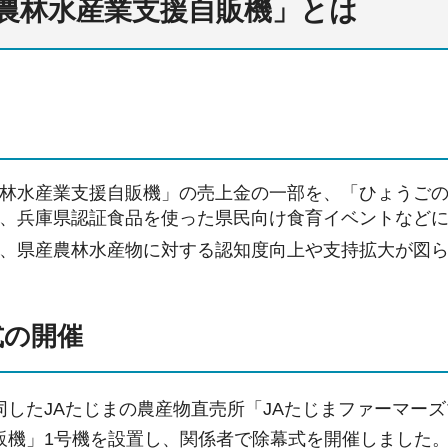
農林水産業支援自販機」とは
林水産業支援自販機」の売上金の一部を、「ひょうご
、兵庫県認証食品を使った県民向け食育イベントなど
、県産農林水産物に対する認知度向上や支持拡大が図
式の開催
同したJAたじまの農産物直売所「JAたじまファーマー
販機」1号機を設置し、関係者で除幕式を開催しました