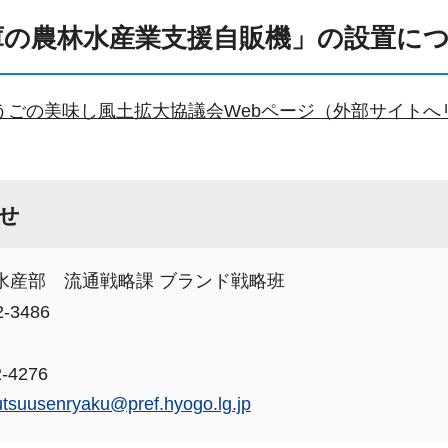
庫の農林水産業支援自販機」の設置に
うごの美味し風土拡大協議会Webページ（外部サイトへ
せ
水産部 流通戦略課 ブランド戦略班
-3486
-4276
utsuusenryaku@pref.hyogo.lg.jp