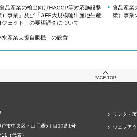
食品産業の輸出向けHACCP等対応施設整
食品産業
策）事業」及び「GFP大規模輸出産地生産
策）事業
ロジェクト」の要望調査について
林水産業支援自販機」の設置
PAGE TOP
3
リンク・著
戸市中央区下山手通5丁目10番1号
ウェブアク
-7711（代表）