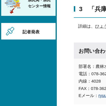
県民局・県民
センター情報
3 「兵
詳細は、
ひょ
記者発表
お問い合わ
部署名：農林
電話：078-362
内線：4028
FAX：078-362
Eメール：
ryu