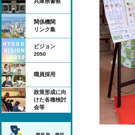
兵庫県警察
関係機関
リンク集
ビジョン
2050
職員採用
政策形成に向
けた各種検討
会等