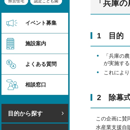
県営住宅
認定こども園
「兵庫の
イベント募集
1 目的
施設案内
「兵庫の農
が実施する
よくある質問
これにより
相談窓口
2 除幕
目的から探す
この企画に賛
水産業支援自