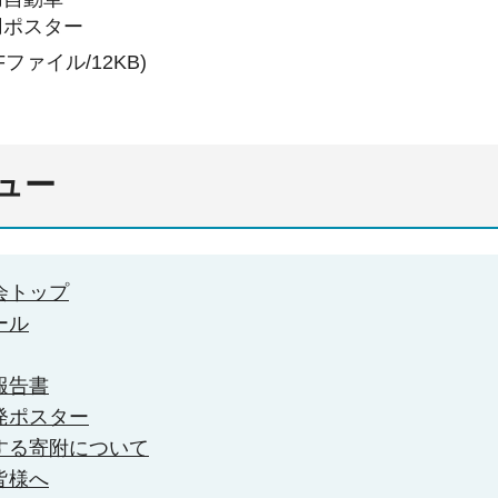
用ポスター
Fファイル/12KB)
ュー
会トップ
ール
報告書
発ポスター
する寄附について
皆様へ