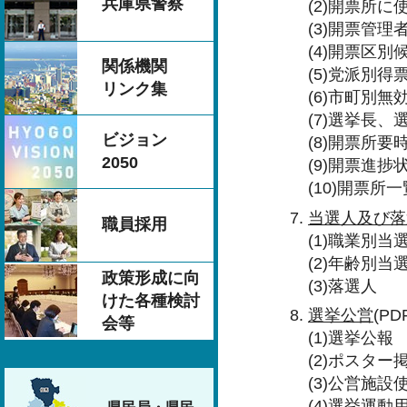
兵庫県警察
(2)開票所に
(3)開票管
(4)開票区
関係機関
(5)党派別得
リンク集
(6)市町別無
(7)選挙長
ビジョン
(8)開票所要
2050
(9)開票進捗
(10)開票所一
当選人及び落
職員採用
(1)職業別当
(2)年齢別当
政策形成に向
(3)落選人
けた各種検討
選挙公営
(PD
会等
(1)選挙公報
(2)ポスター
(3)公営施
(4)選挙運動