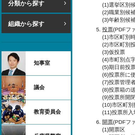
分類から探す
(1)選挙区別
(2)職業別候
(3)年齢別候
組織から探す
投票
(PDFファ
(1)市区町
(2)市区町別
(3)仮投票
(4)市町別
知事室
(5)期日前
(6)投票所に
(7)投票管
議会
(8)投票箱の
(9)投票所
(10)市区町
教育委員会
(11)投票所
開票
(PDFファ
(1)開票区