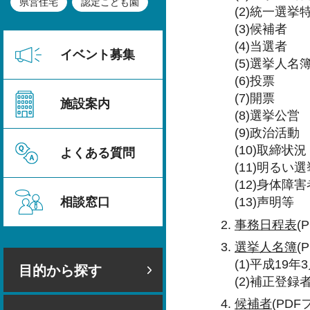
県営住宅
認定こども園
(2)統一選挙
(3)候補者
(4)当選者
イベント募集
(5)選挙人名
(6)投票
(7)開票
施設案内
(8)選挙公営
(9)政治活動
(10)取締状況
よくある質問
(11)明るい
(12)身体
相談窓口
(13)声明等
事務日程表
(
選挙人名簿
(
(1)平成19
目的から探す
(2)補正登録
候補者
(PDF