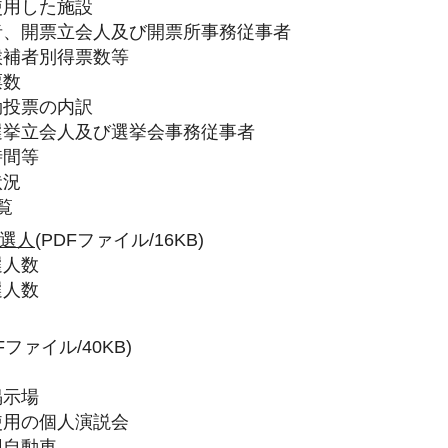
使用した施設
理者、開票立会人及び開票所事務従事者
別候補者別得票数等
票数
効投票の内訳
、選挙立会人及び選挙会事務従事者
時間等
状況
覧
選人
(PDFファイル/16KB)
選人数
選人数
Fファイル/40KB)
掲示場
設使用の個人演説会
用自動車