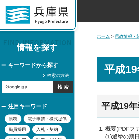
ホーム
>
県政情報・
情報を探す
キーワードから探す
平成1
検索の方法
平成19
注目キーワード
県税
電子申請・様式提供
概要
(PDFファ
職員採用
入札・契約
(1)選挙の期