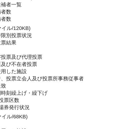
候補者一覧
補者数
補者数
イル/120KB)
別時限別投票状況
投票結果
点字投票及び代理投票
投票及び不在者投票
使用した施設
理者、投票立会人及び投票所事務従事者
送致
開閉時刻繰上げ・繰下げ
別投票区数
入場券発行状況
イル/68KB)