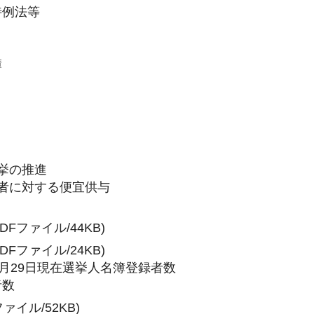
特例法等
簿
選挙の推進
障害者に対する便宜供与
PDFファイル/44KB)
PDFファイル/24KB)
年3月29日現在選挙人名簿登録者数
者数
ファイル/52KB)