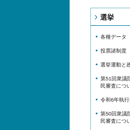
選挙
各種データ
投票諸制度
選挙運動と
第51回衆議
民審査につ
令和6年執
第50回衆議
民審査につ