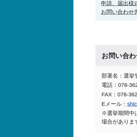
申請、届出様
お問い合わせ
お問い合わ
部署名：選挙
電話：078-362
FAX：078-362
Eメール：
shi
※選挙期間中
場合がありま