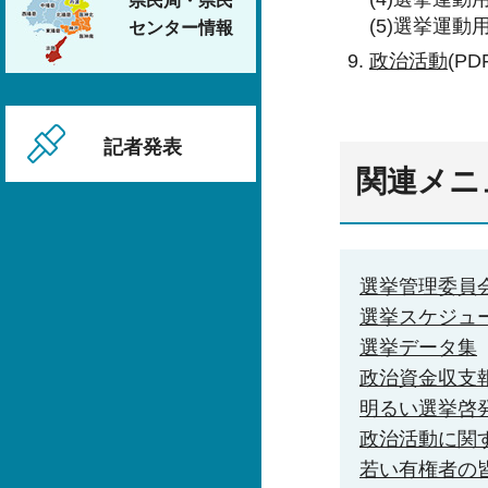
県民局・県民
(5)選挙運動
センター情報
政治活動
(PD
記者発表
関連メニ
選挙管理委員
選挙スケジュ
選挙データ集
政治資金収支
明るい選挙啓
政治活動に関
若い有権者の