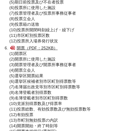
(5)期日前投票及び不在者投票
(6)投票所に使用した施設
(7)投票管理者及び投票所事務従事者
(8)投票立会人
(9)投票箱の送致
(10)投票所開閉時刻繰上げ・繰下げ
(11)市区町別投票区数
(12)投票所入場券発行状況
開票（PDF：252KB）
(1)開票区
(2)開票所に使用した施設
(3)開票管理者及び開票所事務従事者
(4)開票立会人
(5)選挙区開票結果
(6)選挙区候補者別市区町別得票数等
(7)名簿届出政党等別市区町別得票数等
(8)名簿登載者別得票数
(9)名簿登載者別市区町別得票数
(10)党派別得票数及び得票率
(11)投票総数、有効投票数及び無効投票数等
(12)有効投票
(13)市町別無効投票の内訳
(14)開票開始・終了時刻等