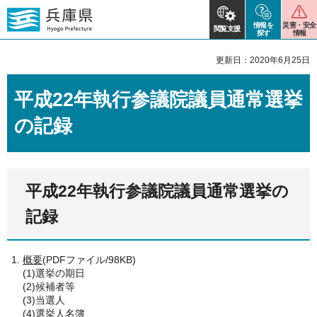
情報を
災害・安全
閲覧支援
探す
情報
更新日：2020年6月25日
平成22年執行参議院議員通常選挙
の記録
平成22年執行参議院議員通常選挙の
記録
概要
(PDFファイル/98KB)
(1)選挙の期日
(2)候補者等
(3)当選人
(4)選挙人名簿