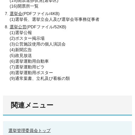
(15)開票進捗状況(選挙区)
(16)開票所一覧
選挙会
(PDFファイル/4KB)
(1)選挙長、選挙立会人及び選挙会等事務従事者
選挙公営
(PDFファイル/52KB)
(1)選挙公報
(2)ポスター掲示場
(3)公営施設使用の個人演説会
(4)新聞広告
(5)政見放送
(6)選挙運動用自動車
(7)選挙運動用ビラ
(8)選挙運動用ポスター
(9)通常葉書、立札及び看板の類
関連メニュー
選挙管理委員会トップ