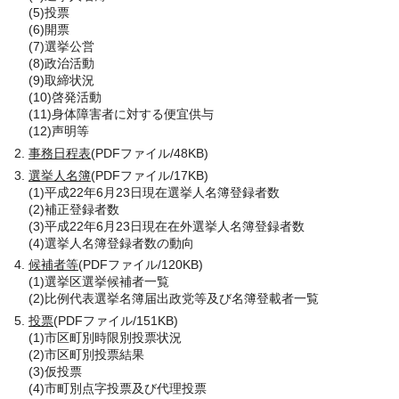
(5)投票
(6)開票
(7)選挙公営
(8)政治活動
(9)取締状況
(10)啓発活動
(11)身体障害者に対する便宜供与
(12)声明等
事務日程表
(PDFファイル/48KB)
選挙人名簿
(PDFファイル/17KB)
(1)平成22年6月23日現在選挙人名簿登録者数
(2)補正登録者数
(3)平成22年6月23日現在在外選挙人名簿登録者数
(4)選挙人名簿登録者数の動向
候補者等
(PDFファイル/120KB)
(1)選挙区選挙候補者一覧
(2)比例代表選挙名簿届出政党等及び名簿登載者一覧
投票
(PDFファイル/151KB)
(1)市区町別時限別投票状況
(2)市区町別投票結果
(3)仮投票
(4)市町別点字投票及び代理投票