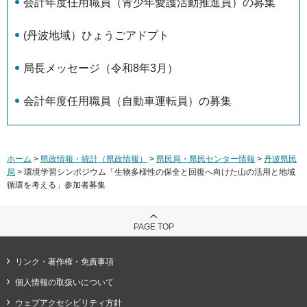
会計年度任用職員（青少年愛護活動推進員）の募集
(丹波地域）ひょうごアドプト
局長メッセージ（令和8年3月）
会計年度任用職員（自動車運転員）の募集
ホーム
>
県政情報・統計（県政情報）
>
県民局・県民センター情報
>
丹波県民
局
> 環境学習シンポジウム「生物多様性の保全と回復へ向けた山の活用と地域
循環を考える」参加者募集
PAGE TOP
リンク・著作権・免責事項
個人情報の取扱いについて
ウェブアクセシビリティ方針