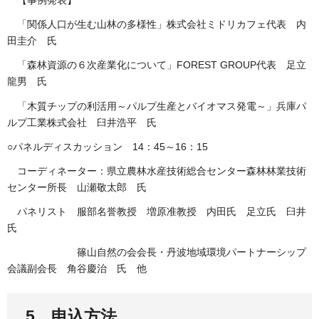
【事例発表】
「関係人口が生む山林の多様性」株式会社ミドリカフェ代表 内
田圭介 氏
「森林資源の６次産業化について」FOREST GROUP代表 足立
龍男 氏
「木質チップの利活用～パルプ生産とバイオマス発電～」兵庫パ
ルプ工業株式会社 臼井浩平 氏
○パネルディスカッション 14：45～16：15
コーディネーター：県立農林水産技術総合センター森林林業技術
センター所長 山瀬敬太郎 氏
パネリスト 服部名誉教授 増原准教授 内田氏 足立氏 臼井
氏
篠山自然の会会長・丹波地域環境パートナーシップ
会議副会長 角谷慶治 氏 他
5 申込方法