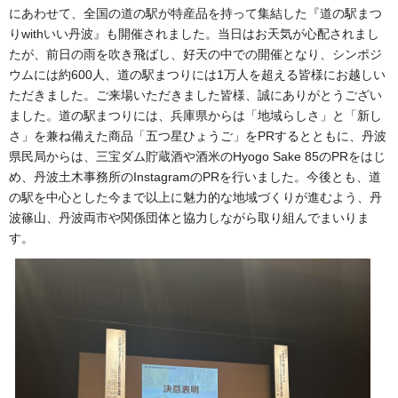
にあわせて、全国の道の駅が特産品を持って集結した『道の駅まつ
りwithいい丹波』も開催されました。当日はお天気が心配されまし
たが、前日の雨を吹き飛ばし、好天の中での開催となり、シンポジ
ウムには約600人、道の駅まつりには1万人を超える皆様にお越しい
ただきました。ご来場いただきました皆様、誠にありがとうござい
ました。道の駅まつりには、兵庫県からは「地域らしさ」と「新し
さ」を兼ね備えた商品「五つ星ひょうご」をPRするとともに、丹波
県民局からは、三宝ダム貯蔵酒や酒米のHyogo Sake 85のPRをはじ
め、丹波土木事務所のInstagramのPRを行いました。今後とも、道
の駅を中心とした今まで以上に魅力的な地域づくりが進むよう、丹
波篠山、丹波両市や関係団体と協力しながら取り組んでまいりま
す。