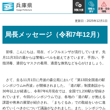
情報を
災害・安全
閲覧支援
探す
情報
更新日：2025年12月1日
局長メッセージ（令和7年12月）
皆様、こんにちは。現在、インフルエンザが流行しています。先
月11月3日の週からは警報レベルを超えてきています。手洗い、手
指消毒、適切なマスクの着用、適度な換気などを心がけましょう。
さて、去る11月1日に丹波の森公苑において『第13回全国道の駅
シンポジウムin丹波』が開催されました。「道の駅」制度創設から
30年以上が経過し、令和7年6月現在では、全国で1,230駅が登録さ
れています。今回のシンポジウムでは、各地の「道の駅」が抱える
課題や将来の展望が紹介され、「まちぐるみ」での取組をいかに進
めていくべきかについて議論がなされました。また、シンポジウム