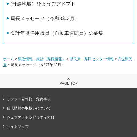
(丹波地域）ひょうごアドプト
局長メッセージ（令和8年3月）
会計年度任用職員（自動車運転員）の募集
ホーム
>
県政情報・統計（県政情報）
>
県民局・県民センター情報
>
丹波県民
局
> 局長メッセージ（令和7年12月）
PAGE TOP
リンク・著作権・免責事項
個人情報の取扱いについて
ウェブアクセシビリティ方針
サイトマップ