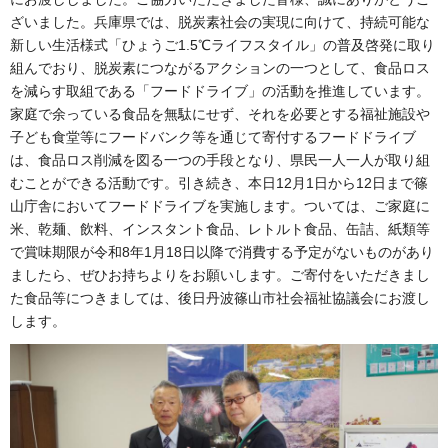
ざいました。兵庫県では、脱炭素社会の実現に向けて、持続可能な
新しい生活様式「ひょうご1.5℃ライフスタイル」の普及啓発に取り
組んでおり、脱炭素につながるアクションの一つとして、食品ロス
を減らす取組である「フードドライブ」の活動を推進しています。
家庭で余っている食品を無駄にせず、それを必要とする福祉施設や
子ども食堂等にフードバンク等を通じて寄付するフードドライブ
は、食品ロス削減を図る一つの手段となり、県民一人一人が取り組
むことができる活動です。引き続き、本日12月1日から12日まで篠
山庁舎においてフードドライブを実施します。ついては、ご家庭に
米、乾麺、飲料、インスタント食品、レトルト食品、缶詰、紙類等
で賞味期限が令和8年1月18日以降で消費する予定がないものがあり
ましたら、ぜひお持ちよりをお願いします。ご寄付をいただきまし
た食品等につきましては、後日丹波篠山市社会福祉協議会にお渡し
します。