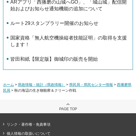
ARアプリ「西播磨の山城へGO」、「城山城」配信開
始およびお知らせ通知機能の追加について
ルート29スタンプラリー開催のお知らせ
国家資格「無人航空機操縦者技能証明」の取得を支援
します！
皆田和紙【限定版】御城印の販売を開始
ホーム
>
県政情報・統計（県政情報）
>
県民局・県民センター情報
>
西播磨県
民局
> 秋の海辺の生き物観察＆クリーン作戦
PAGE TOP
リンク・著作権・免責事項
個人情報の取扱いについて