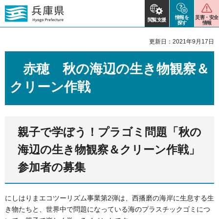
情報を
災害・安全
閲覧支援
探す
情報
更新日：2021年9月17日
赤穂 秋の海辺の生き物観察＆
クリーン作戦
親子で学ぼう！プラゴミ問題「秋の
海辺の生き物観察＆クリーン作戦」
参加者の募集
にしはりまエコツーリズム事業第2弾は、西播磨の海岸に生息する生
き物たちと、世界中で問題になっている海のプラスチックゴミにつ