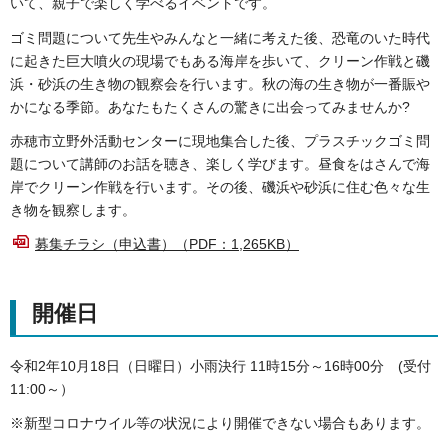
いて、親子で楽しく学べるイベントです。
ゴミ問題について先生やみんなと一緒に考えた後、恐竜のいた時代
に起きた巨大噴火の現場でもある海岸を歩いて、クリーン作戦と磯
浜・砂浜の生き物の観察会を行います。秋の海の生き物が一番賑や
かになる季節。あなたもたくさんの驚きに出会ってみませんか?
赤穂市立野外活動センターに現地集合した後、プラスチックゴミ問
題について講師のお話を聴き、楽しく学びます。昼食をはさんで海
岸でクリーン作戦を行います。その後、磯浜や砂浜に住む色々な生
き物を観察します。
募集チラシ（申込書）（PDF：1,265KB）
開催日
令和2年10月18日（日曜日）小雨決行 11時15分～16時00分 (受付
11:00～）
※新型コロナウイル等の状況により開催できない場合もあります。