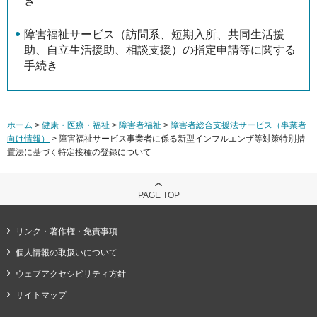
き
障害福祉サービス（訪問系、短期入所、共同生活援
助、自立生活援助、相談支援）の指定申請等に関する
手続き
ホーム
>
健康・医療・福祉
>
障害者福祉
>
障害者総合支援法サービス（事業者
向け情報）
> 障害福祉サービス事業者に係る新型インフルエンザ等対策特別措
置法に基づく特定接種の登録について
PAGE TOP
リンク・著作権・免責事項
個人情報の取扱いについて
ウェブアクセシビリティ方針
サイトマップ