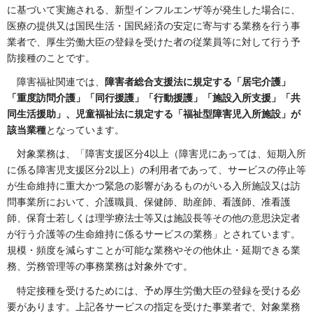
に基づいて実施される、新型インフルエンザ等が発生した場合に、
医療の提供又は国民生活・国民経済の安定に寄与する業務を行う事
業者で、厚生労働大臣の登録を受けた者の従業員等に対して行う予
防接種のことです。
障害福祉関連では、
障害者総合支援法に規定する「居宅介護」
「重度訪問介護」「同行援護」「行動援護」「施設入所支援」「共
同生活援助」、児童福祉法に規定する「福祉型障害児入所施設」が
該当業種
となっています。
対象業務は、「障害支援区分4以上（障害児にあっては、短期入所
に係る障害児支援区分2以上）の利用者であって、サービスの停止等
が生命維持に重大かつ緊急の影響があるものがいる入所施設又は訪
問事業所において、介護職員、保健師、助産師、看護師、准看護
師、保育士若しくは理学療法士等又は施設長等その他の意思決定者
が行う介護等の生命維持に係るサービスの業務」とされています。
規模・頻度を減らすことが可能な業務やその他休止・延期できる業
務、労務管理等の事務業務は対象外です。
特定接種を受けるためには、予め厚生労働大臣の登録を受ける必
要があります。上記各サービスの指定を受けた事業者で、対象業務