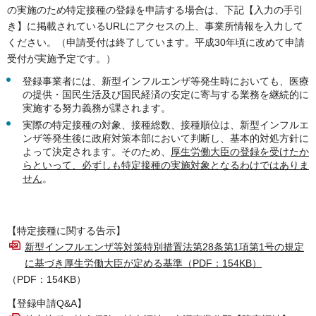
の実施のため特定接種の登録を申請する場合は、下記【入力の手引
き】に掲載されているURLにアクセスの上、事業所情報を入力して
ください。（申請受付は終了しています。平成30年頃に改めて申請
受付が実施予定です。）
登録事業者には、新型インフルエンザ等発生時においても、医療
の提供・国民生活及び国民経済の安定に寄与する業務を継続的に
実施する努力義務が課されます。
実際の特定接種の対象、接種総数、接種順位は、新型インフルエ
ンザ等発生後に政府対策本部において判断し、基本的対処方針に
よって決定されます。そのため、
厚生労働大臣の登録を受けたか
らといって、必ずしも特定接種の実施対象となるわけではありま
せん
。
【特定接種に関する告示】
新型インフルエンザ等対策特別措置法第28条第1項第1号の規定
に基づき厚生労働大臣が定める基準（PDF：154KB）
（PDF：154KB）
【登録申請Q&A】