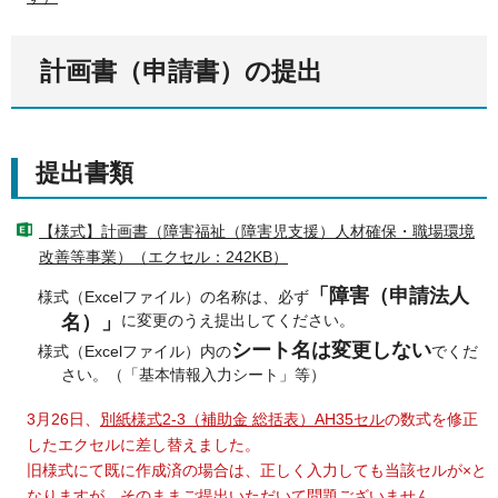
計画書（申請書）の提出
提出書類
【様式】計画書（障害福祉（障害児支援）人材確保・職場環境
改善等事業）（エクセル：242KB）
「障害（申請法人
様式（Excelファイル）の名称は、必ず
名）」
に変更のうえ提出してください。
シート名は変更しない
様式（Excelファイル）内の
でくだ
さい。（「基本情報入力シート」等）
3月26日、
別紙様式2-3（補助金 総括表）AH35セル
の数式を修正
したエクセルに差し替えました。
旧様式にて既に作成済の場合は、正しく入力しても当該セルが×と
なりますが、そのままご提出いただいて問題ございません。