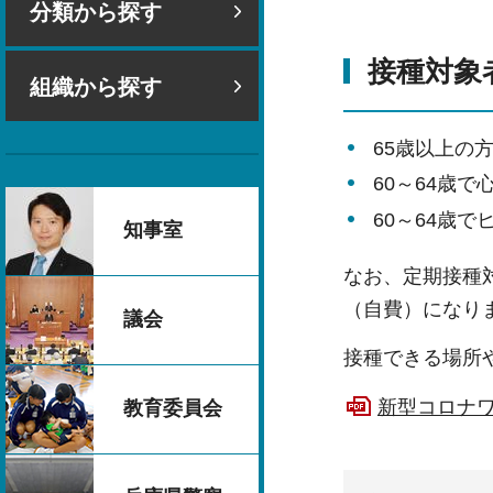
分類から探す
接種対象
組織から探す
65歳以上の
60～64歳
60～64歳
知事室
なお、定期接種
（自費）になり
議会
接種できる場所
新型コロナワ
教育委員会