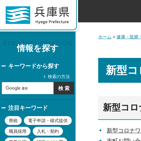
ホーム
>
健康・医療
情報を探す
キーワードから探す
新型コ
検索の方法
新型コロ
注目キーワード
県税
電子申請・様式提供
新型コロナワ
職員採用
入札・契約
市町お問い合