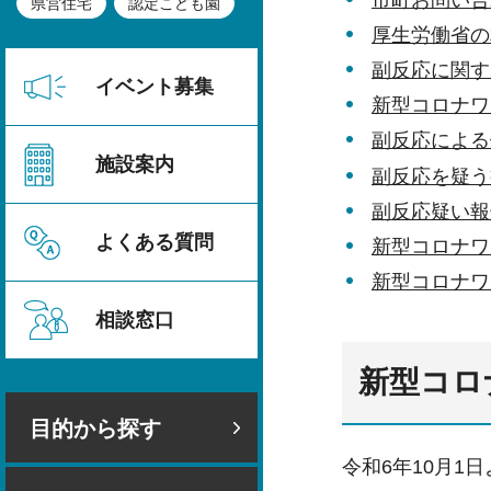
県営住宅
認定こども園
厚生労働省の
副反応に関す
イベント募集
新型コロナワ
副反応による
施設案内
副反応を疑う
副反応疑い報
よくある質問
新型コロナワ
新型コロナワ
相談窓口
新型コロ
目的から探す
令和6年10月1