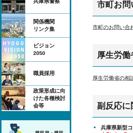
兵庫県警察
市町お問
関係機関
市町のお問い合
リンク集
ビジョン
2050
厚生労働
職員採用
厚生労働省の相
政策形成に向
けた各種検討
副反応に
会等
兵庫県新型コ