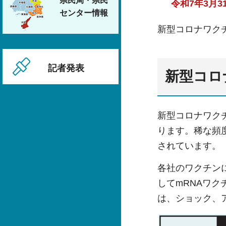
県民局・県民
令和7年3月
センター情報
新型コロナワク
記者発表
新型コロ
新型コロナワク
ります。稀な頻
されています。
各社のワクチン
してmRNAワ
は、ショック、